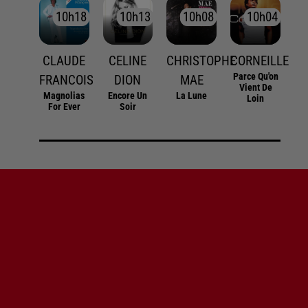
10h18
10h18
10h13
10h13
10h08
10h08
10h04
10h04
CLAUDE
CELINE
CHRISTOPHE
CORNEILLE
Parce Qu'on
FRANCOIS
DION
MAE
Vient De
Magnolias
Encore Un
La Lune
Loin
For Ever
Soir