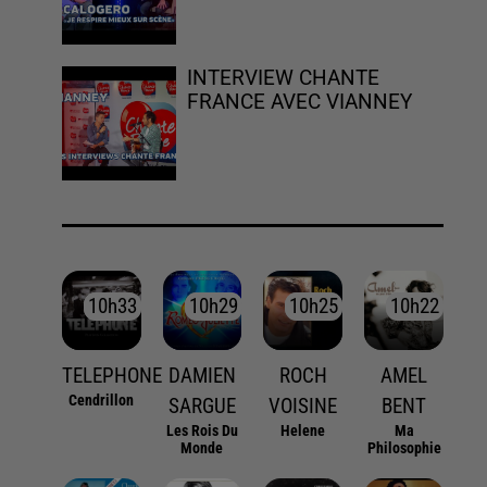
INTERVIEW CHANTE
FRANCE AVEC VIANNEY
10h33
10h33
10h29
10h29
10h25
10h25
10h22
10h22
TELEPHONE
DAMIEN
ROCH
AMEL
Cendrillon
SARGUE
VOISINE
BENT
Les Rois Du
Helene
Ma
Monde
Philosophie