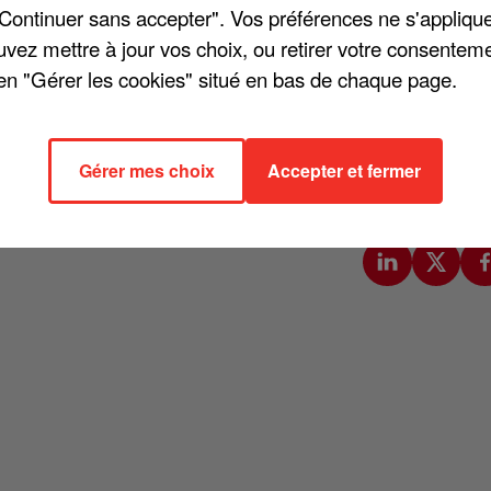
"Continuer sans accepter". Vos préférences ne s'appliqu
ngtemps son engagement pour les causes sociales et
uvez mettre à jour vos choix, ou retirer votre consenteme
u Parisien. Quand on lui demande s'il a manifesté le 1er mai,
en "Gérer les cookies" situé en bas de chaque page.
 laisse la place aux jeunes ». Plus fataliste, il enchaîne : «
E
tique me désespère, je n'ai même plus envie de la critiquer
».
 bien s'engager avec sa voix, et « peut-être écrire une chanso
Gérer mes choix
Accepter et fermer
 J'en dirai du mal avec humour, comme j'ai fait avec Margaret