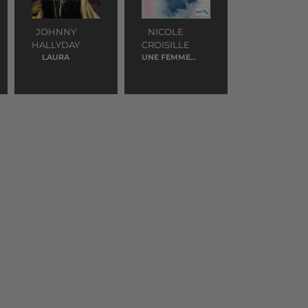
JOHNNY
NICOLE
HALLYDAY
CROISILLE
LAURA
UNE FEMME
AVEC TOI