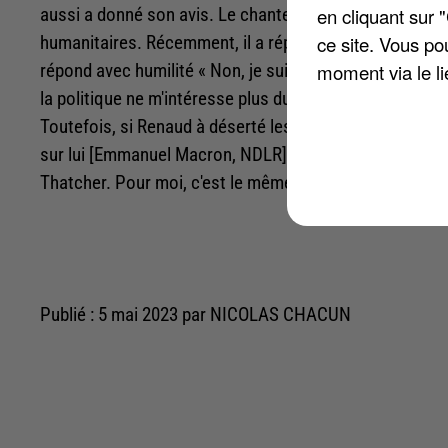
en cliquant sur 
aussi a donné son avis. Le chanteur affiche depuis lo
ce site. Vous po
humanitaires. Récemment, il a répondu à une interview a
moment via le li
répond avec humilité « Non, je suis trop vieux pour ça. Je
la politique ne m'intéresse plus du tout. La classe poli
Toutefois, si Renaud à déserté les cortèges, il pourrait
sur lui [Emmanuel Macron, NDLR] ». L'artiste explique «
Thatcher. Pour moi, c'est le même style ». C'est dit.
Publié : 5 mai 2023 par NICOLAS CHACUN