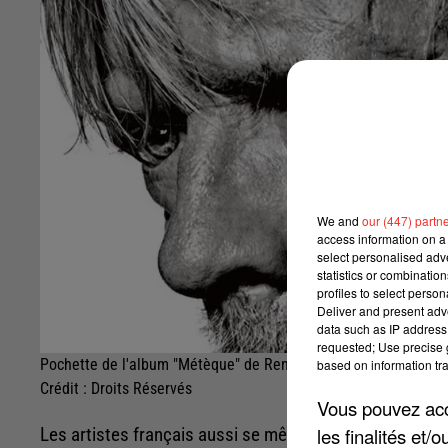
We and
our (447) partn
access information on a 
select personalised ad
statistics or combinatio
profiles to select person
Deliver and present adv
data such as IP address 
requested; Use precise g
Pochette de l'album "Métèque" de Renaud
based on information tra
Crédit :
Droits Réservés
Vous pouvez acce
les finalités et
Les artistes français aussi se mêlent au débat qui en