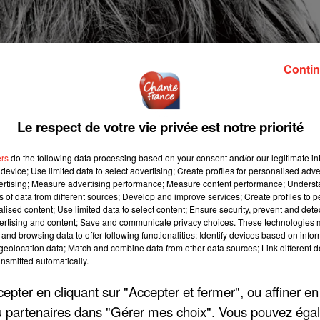
Contin
Le respect de votre vie privée est notre priorité
ers
do the following data processing based on your consent and/or our legitimate int
device; Use limited data to select advertising; Create profiles for personalised adver
vertising; Measure advertising performance; Measure content performance; Unders
ns of data from different sources; Develop and improve services; Create profiles to 
alised content; Use limited data to select content; Ensure security, prevent and detect
ertising and content; Save and communicate privacy choices. These technologies
and browsing data to offer following functionalities: Identify devices based on infor
eolocation data; Match and combine data from other data sources; Link different de
nsmitted automatically.
pter en cliquant sur "Accepter et fermer", ou affiner en
/ou partenaires dans "Gérer mes choix". Vous pouvez éga
toure la réforme des retraites récemment déployée. Renaud