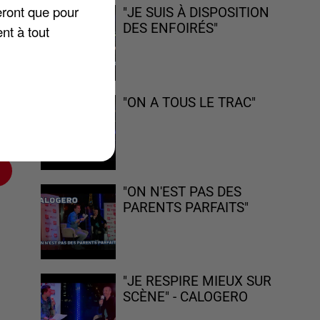
eront que pour
"JE SUIS À DISPOSITION
DES ENFOIRÉS"
nt à tout
 il
t
n
"ON A TOUS LE TRAC"
"ON N'EST PAS DES
PARENTS PARFAITS"
"JE RESPIRE MIEUX SUR
SCÈNE" - CALOGERO