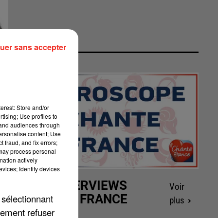
uer sans accepter
erest: Store and/or
tising; Use profiles to
tand audiences through
personalise content; Use
 fraud, and fix errors;
 may process personal
mation actively
vices; Identify devices
LES INTERVIEWS
Voir
CHANTE FRANCE
 sélectionnant
plus
lement refuser