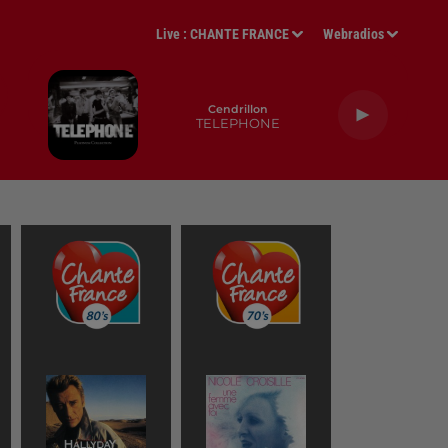
Live :
CHANTE FRANCE
Webradios
Cendrillon
TELEPHONE