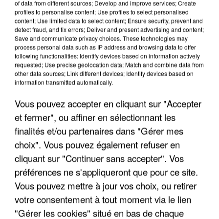
of data from different sources; Develop and improve services; Create
profiles to personalise content; Use profiles to select personalised
content; Use limited data to select content; Ensure security, prevent and
LES INTERVIEWS CHANTE
Voir plus
detect fraud, and fix errors; Deliver and present advertising and content;
FRANCE
Save and communicate privacy choices. These technologies may
process personal data such as IP address and browsing data to offer
following functionalities: Identify devices based on information actively
"JE SUIS À DISPOSITION DES
requested; Use precise geolocation data; Match and combine data from
other data sources; Link different devices; Identify devices based on
ENFOIRÉS"
information transmitted automatically.
Vous pouvez accepter en cliquant sur "Accepter
et fermer", ou affiner en sélectionnant les
finalités et/ou partenaires dans "Gérer mes
"ON A TOUS LE TRAC"
choix". Vous pouvez également refuser en
cliquant sur "Continuer sans accepter". Vos
préférences ne s'appliqueront que pour ce site.
Vous pouvez mettre à jour vos choix, ou retirer
"ON N'EST PAS DES PARENTS
votre consentement à tout moment via le lien
PARFAITS"
"Gérer les cookies" situé en bas de chaque