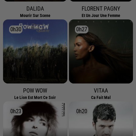
DALIDA
FLORENT PAGNY
Mourir Sur Scene
Et Un Jour Une Femme
0h30
0h30
0h27
0h27
POW WOW
VITAA
Le Lion Est Mort Ce Soir
Ca Fait Mal
0h23
0h23
0h20
0h20