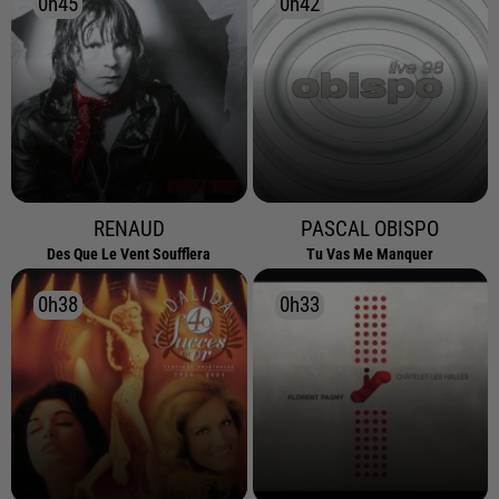
0h45
0h45
0h42
0h42
RENAUD
PASCAL OBISPO
Des Que Le Vent Soufflera
Tu Vas Me Manquer
0h38
0h38
0h33
0h33