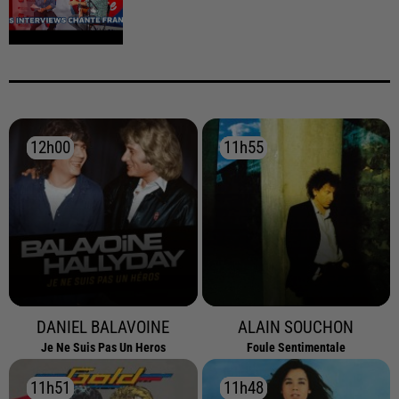
12h00
12h00
11h55
11h55
DANIEL BALAVOINE
ALAIN SOUCHON
Je Ne Suis Pas Un Heros
Foule Sentimentale
11h51
11h51
11h48
11h48