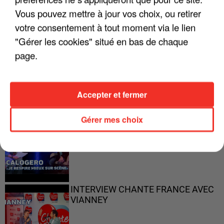
Vous pouvez mettre à jour vos choix, ou retirer
votre consentement à tout moment via le lien
"Gérer les cookies" situé en bas de chaque
page.
"ON N'EST PAS DES PARENTS
PARFAITS"
Accepter et fermer
Gérer mes choix
"JE RESPIRE MIEUX SUR SCÈNE" -
CALOGERO
INTERVIEW CHANTE FRANCE AVEC
VIANNEY