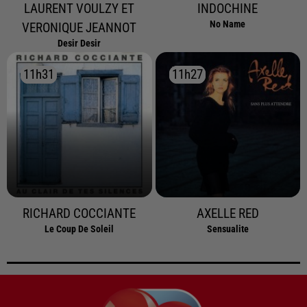
LAURENT VOULZY ET
INDOCHINE
No Name
VERONIQUE JEANNOT
Desir Desir
11h31
11h31
11h27
11h27
RICHARD COCCIANTE
AXELLE RED
Le Coup De Soleil
Sensualite