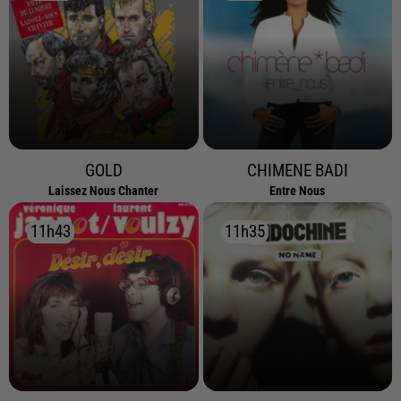
GOLD
CHIMENE BADI
Laissez Nous Chanter
Entre Nous
11h43
11h43
11h35
11h35