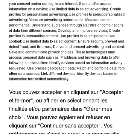
your consent and/or our legitimate interest: Store and/or access
information on a device; Use limited data to select advertising; Create
profiles for personalised advertising; Use profiles to select personalised
advertising; Measure advertising performance; Measure content
performance; Understand audiences through statistics or combinations
of data from different sources; Develop and improve services; Create
profiles to personalise content; Use profiles to select personalised
content; Use limited data to select content; Ensure security, prevent and
detect fraud, and fix errors; Deliver and present advertising and content;
Save and communicate privacy choices. These technologies may
process personal data such as IP address and browsing data to offer
LES INTERVIEWS CHANTE
following functionalities: Identify devices based on information actively
Voir plus
requested; Use precise geolocation data; Match and combine data from
FRANCE
other data sources; Link different devices; Identify devices based on
information transmitted automatically.
"JE SUIS À DISPOSITION DES
Vous pouvez accepter en cliquant sur "Accepter
ENFOIRÉS"
et fermer", ou affiner en sélectionnant les
finalités et/ou partenaires dans "Gérer mes
choix". Vous pouvez également refuser en
cliquant sur "Continuer sans accepter". Vos
"ON A TOUS LE TRAC"
préférences ne s'appliqueront que pour ce site.