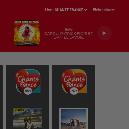
Live :
CHANTE FRANCE
Webradios
Belle
GAROU, PATRICK FIORI ET
DANIEL LAVOIE