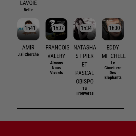
LAVOIE
Belle
1h41
1h41
1h37
1h37
1h34
1h34
1h30
1h30
AMIR
FRANCOIS
NATASHA
EDDY
J'ai Cherche
VALERY
ST PIER
MITCHELL
Aimons
Le
ET
Nous
Cimetiere
PASCAL
Vivants
Des
Elephants
OBISPO
Tu
Trouveras