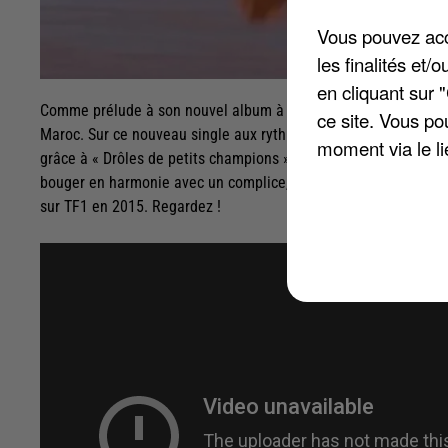
Vous pouvez acce
les finalités et
en cliquant sur 
Comme prélude à son nouvel album à paraître au printemps procha
ce site. Vous po
Maroc. Sur ce nouveau single aux rythmes pop égayées de notes 
moment via le li
grâce à « Drôles de petits champions » chante et danse devant
bouger en harmonie avec un complice, un moyen de nous rappel
sur TF1 en 2015. Regardez !