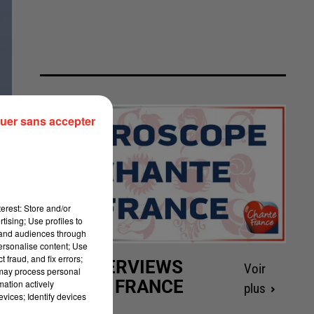
uer sans accepter
erest: Store and/or
tising; Use profiles to
tand audiences through
personalise content; Use
 fraud, and fix errors;
LES INTERVIEWS
Voir
 may process personal
CHANTE FRANCE
mation actively
plus
vices; Identify devices