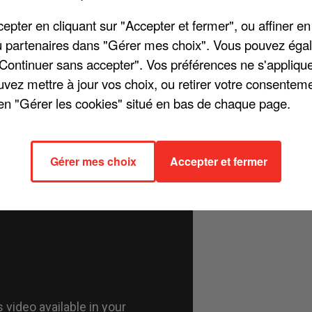
pter en cliquant sur "Accepter et fermer", ou affiner en
/ou partenaires dans "Gérer mes choix". Vous pouvez éga
"Continuer sans accepter". Vos préférences ne s'appliqu
in, Priscilla Betti a dévoilé le clip de « La vie sait », tourné au
uvez mettre à jour vos choix, ou retirer votre consenteme
de piano, écrit par Nazim Khaled, celle révélée il y a 16 ans déjà
en "Gérer les cookies" situé en bas de chaque page.
 des décors marocains dépaysants. Priscilla en profite même pour
er sa prestation remarquable tout au long de « Danse avec les stars
Gérer mes choix
Accepter et fermer