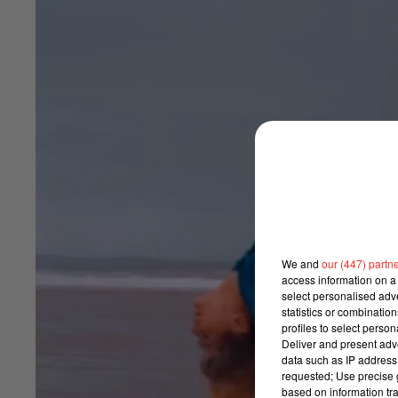
We and
our (447) partn
access information on a 
select personalised ad
statistics or combinatio
profiles to select person
Deliver and present adv
data such as IP address 
requested; Use precise g
based on information tra