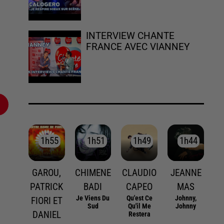
INTERVIEW CHANTE
FRANCE AVEC VIANNEY
1h55
1h55
1h51
1h51
1h49
1h49
1h44
1h44
GAROU,
CHIMENE
CLAUDIO
JEANNE
PATRICK
BADI
CAPEO
MAS
Je Viens Du
Qu'est Ce
Johnny,
FIORI ET
Sud
Qu'il Me
Johnny
DANIEL
Restera