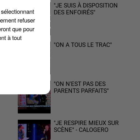
"JE SUIS À DISPOSITION
 sélectionnant
DES ENFOIRÉS"
lement refuser
eront que pour
nt à tout
"ON A TOUS LE TRAC"
 »
"ON N'EST PAS DES
PARENTS PARFAITS"
"JE RESPIRE MIEUX SUR
SCÈNE" - CALOGERO