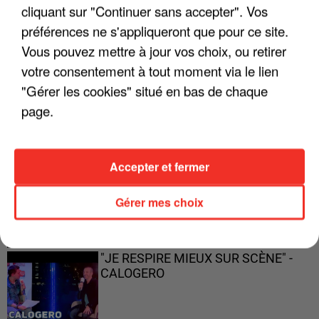
cliquant sur "Continuer sans accepter". Vos
préférences ne s'appliqueront que pour ce site.
Vous pouvez mettre à jour vos choix, ou retirer
votre consentement à tout moment via le lien
"ON A TOUS LE TRAC"
"Gérer les cookies" situé en bas de chaque
page.
"ON N'EST PAS DES PARENTS
Accepter et fermer
PARFAITS"
Gérer mes choix
"JE RESPIRE MIEUX SUR SCÈNE" -
CALOGERO