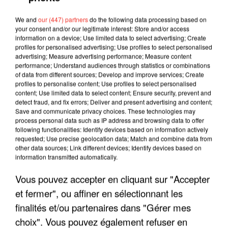
We and
our (447) partners
do the following data processing based on
your consent and/or our legitimate interest: Store and/or access
information on a device; Use limited data to select advertising; Create
profiles for personalised advertising; Use profiles to select personalised
advertising; Measure advertising performance; Measure content
performance; Understand audiences through statistics or combinations
of data from different sources; Develop and improve services; Create
profiles to personalise content; Use profiles to select personalised
content; Use limited data to select content; Ensure security, prevent and
detect fraud, and fix errors; Deliver and present advertising and content;
Save and communicate privacy choices. These technologies may
process personal data such as IP address and browsing data to offer
following functionalities: Identify devices based on information actively
requested; Use precise geolocation data; Match and combine data from
other data sources; Link different devices; Identify devices based on
information transmitted automatically.
LES INTERVIEWS CHANTE
Voir plus
Vous pouvez accepter en cliquant sur "Accepter
FRANCE
et fermer", ou affiner en sélectionnant les
finalités et/ou partenaires dans "Gérer mes
"JE SUIS À DISPOSITION DES
choix". Vous pouvez également refuser en
ENFOIRÉS"