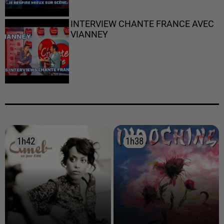
INTERVIEW CHANTE FRANCE AVEC
VIANNEY
1h42
1h42
1h38
1h38