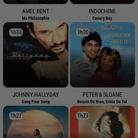
AMEL BENT
INDOCHINE
Ma Philosophie
Canary Bay
1h33
1h33
1h30
1h30
JOHNNY HALLYDAY
PETER & SLOANE
Sang Pour Sang
Besoin De Rien, Envie De Toi
1h27
1h27
1h23
1h23