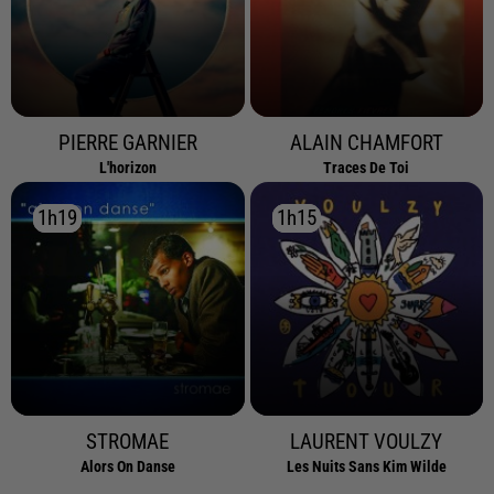
PIERRE GARNIER
ALAIN CHAMFORT
L'horizon
Traces De Toi
1h19
1h19
1h15
1h15
STROMAE
LAURENT VOULZY
Alors On Danse
Les Nuits Sans Kim Wilde