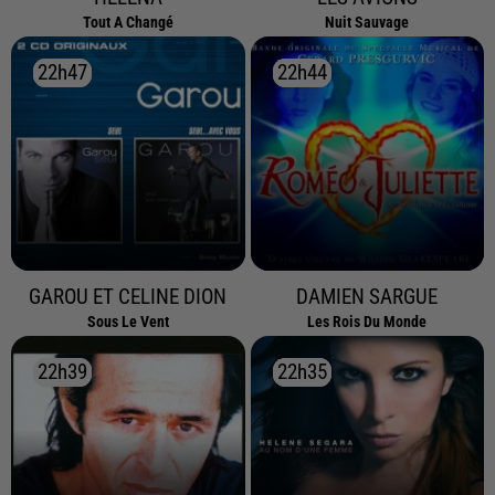
Tout A Changé
Nuit Sauvage
22h47
22h47
22h44
22h44
GAROU ET CELINE DION
DAMIEN SARGUE
Sous Le Vent
Les Rois Du Monde
22h39
22h39
22h35
22h35