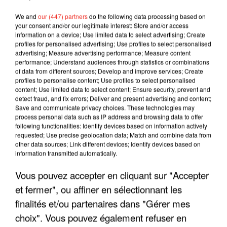
We and
our (447) partners
do the following data processing based on
your consent and/or our legitimate interest: Store and/or access
information on a device; Use limited data to select advertising; Create
profiles for personalised advertising; Use profiles to select personalised
advertising; Measure advertising performance; Measure content
performance; Understand audiences through statistics or combinations
of data from different sources; Develop and improve services; Create
profiles to personalise content; Use profiles to select personalised
content; Use limited data to select content; Ensure security, prevent and
detect fraud, and fix errors; Deliver and present advertising and content;
Save and communicate privacy choices. These technologies may
process personal data such as IP address and browsing data to offer
following functionalities: Identify devices based on information actively
requested; Use precise geolocation data; Match and combine data from
other data sources; Link different devices; Identify devices based on
LES INTERVIEWS CHANTE
Voir plus
information transmitted automatically.
FRANCE
Vous pouvez accepter en cliquant sur "Accepter
et fermer", ou affiner en sélectionnant les
"JE SUIS À DISPOSITION DES
ENFOIRÉS"
finalités et/ou partenaires dans "Gérer mes
choix". Vous pouvez également refuser en