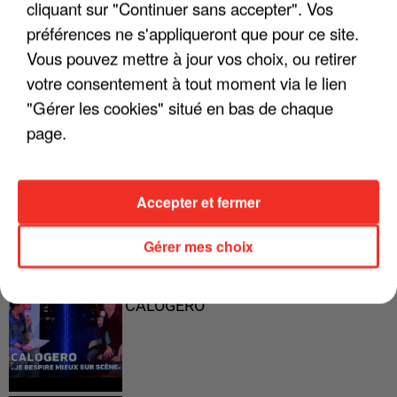
cliquant sur "Continuer sans accepter". Vos
préférences ne s'appliqueront que pour ce site.
"ON A TOUS LE TRAC"
Vous pouvez mettre à jour vos choix, ou retirer
votre consentement à tout moment via le lien
"Gérer les cookies" situé en bas de chaque
page.
"ON N'EST PAS DES PARENTS
PARFAITS"
Accepter et fermer
Gérer mes choix
"JE RESPIRE MIEUX SUR SCÈNE" -
CALOGERO