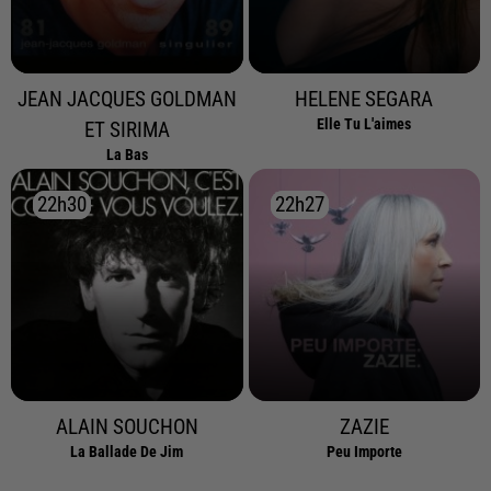
JEAN JACQUES GOLDMAN
HELENE SEGARA
Elle Tu L'aimes
ET SIRIMA
La Bas
22h30
22h30
22h27
22h27
ALAIN SOUCHON
ZAZIE
La Ballade De Jim
Peu Importe