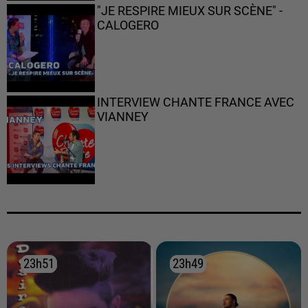
"JE RESPIRE MIEUX SUR SCÈNE" -
CALOGERO
INTERVIEW CHANTE FRANCE AVEC
VIANNEY
23h51
23h51
23h49
23h49