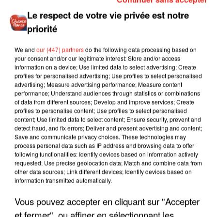
Le respect de votre vie privée est notre
priorité
We and
our (447) partners
do the following data processing based on
your consent and/or our legitimate interest: Store and/or access
information on a device; Use limited data to select advertising; Create
profiles for personalised advertising; Use profiles to select personalised
advertising; Measure advertising performance; Measure content
performance; Understand audiences through statistics or combinations
of data from different sources; Develop and improve services; Create
profiles to personalise content; Use profiles to select personalised
content; Use limited data to select content; Ensure security, prevent and
detect fraud, and fix errors; Deliver and present advertising and content;
Save and communicate privacy choices. These technologies may
process personal data such as IP address and browsing data to offer
following functionalities: Identify devices based on information actively
requested; Use precise geolocation data; Match and combine data from
other data sources; Link different devices; Identify devices based on
information transmitted automatically.
Vous pouvez accepter en cliquant sur "Accepter
LES INTERVIEWS CHANTE
Voir plus
et fermer", ou affiner en sélectionnant les