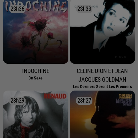
23h36
23h36
23h33
23h33
INDOCHINE
CELINE DION ET JEAN
3e Sexe
JACQUES GOLDMAN
Les Derniers Seront Les Premiers
23h29
23h29
23h27
23h27