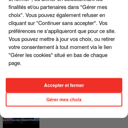
FRANCE
finalités et/ou partenaires dans "Gérer mes
choix". Vous pouvez également refuser en
"JE SUIS À DISPOSITION DES
cliquant sur "Continuer sans accepter". Vos
ENFOIRÉS"
préférences ne s'appliqueront que pour ce site.
Vous pouvez mettre à jour vos choix, ou retirer
votre consentement à tout moment via le lien
"Gérer les cookies" situé en bas de chaque
"ON A TOUS LE TRAC"
page.
Accepter et fermer
"ON N'EST PAS DES PARENTS
Gérer mes choix
PARFAITS"