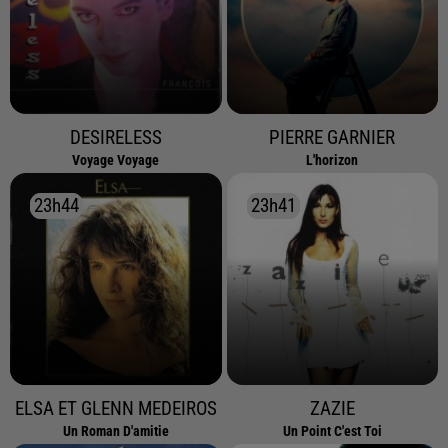
DESIRELESS
PIERRE GARNIER
Voyage Voyage
L'horizon
23h44
23h44
23h41
23h41
ELSA ET GLENN MEDEIROS
ZAZIE
Un Roman D'amitie
Un Point C'est Toi