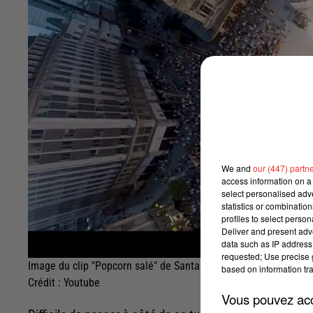
We and
our (447) partn
access information on a 
select personalised ad
statistics or combinatio
profiles to select person
Deliver and present adv
data such as IP address 
requested; Use precise g
Image du clip "Popcorn salé" de Santa
based on information tra
Crédit :
Youtube
Vous pouvez acce