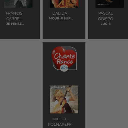
FRANCIS
DALIDA
PASCAL
CABREL
MOURIR SUR
OBISPO
SCENE
JE PENSE
LUCIE
ENCORE A TOI
MICHEL
POLNAREFF