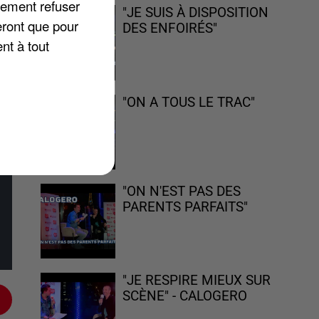
lement refuser
"JE SUIS À DISPOSITION
t
eront que pour
DES ENFOIRÉS"
nt à tout
nt
"ON A TOUS LE TRAC"
vec
"ON N'EST PAS DES
PARENTS PARFAITS"
"JE RESPIRE MIEUX SUR
SCÈNE" - CALOGERO