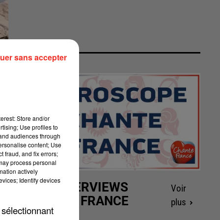
uer sans accepter
erest: Store and/or
tising; Use profiles to
tand audiences through
personalise content; Use
 fraud, and fix errors;
 may process personal
mation actively
vices; Identify devices
LES INTERVIEWS
Voir
CHANTE FRANCE
plus
 sélectionnant