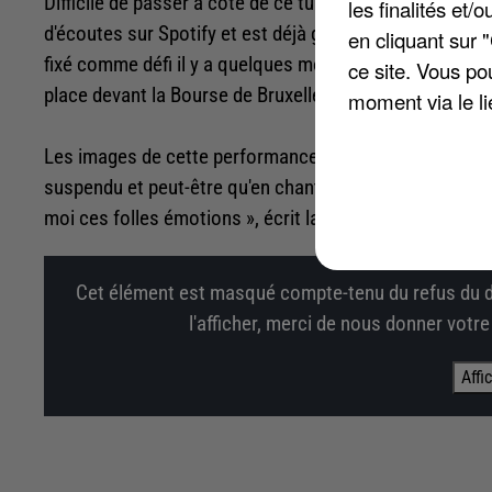
Difficile de passer à côté de ce tube ces dernières sem
les finalités et
d'écoutes sur Spotify et est déjà grimpé jusqu'à la 14è
en cliquant sur 
fixé comme défi il y a quelques mois d'entonner « Popc
ce site. Vous po
place devant la Bourse de Bruxelles.
moment via le li
Les images de cette performance haute en couleurs illu
suspendu et peut-être qu'en chantant un peu plus près 
moi ces folles émotions », écrit la chanteuse. Regardez
Cet élément est masqué compte-tenu du refus du d
l'afficher, merci de nous donner votr
Affi