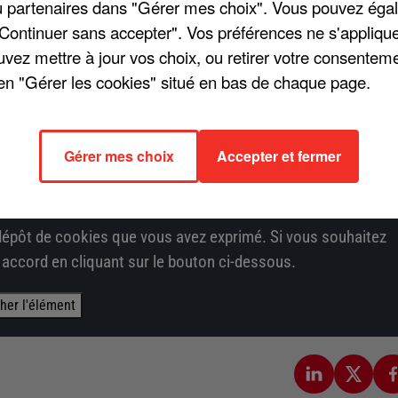
aines. Le titre « Popcorn salé » compte plus de 22 millions
/ou partenaires dans "Gérer mes choix". Vous pouvez éga
me place du Top Singes. Santa, qui interprète la chanson, s'es
"Continuer sans accepter". Vos préférences ne s'appliqu
orn salé » perchée à 40 mètres du sol avec son piano, sur la
uvez mettre à jour vos choix, ou retirer votre consenteme
en "Gérer les cookies" situé en bas de chaque page.
strent désormais le nouveau clip du titre. « Ce fût un mome
du ciel ma voix y résonnera. J'espère que vous partagerez a
Gérer mes choix
Accepter et fermer
 !
épôt de cookies que vous avez exprimé. Si vous souhaitez
e accord en cliquant sur le bouton ci-dessous.
cher l'élément