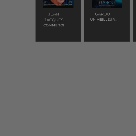
JEAN
GAROU
JACQUES
UN MEILLEUR
LENDEMAIN
GOLDMAN
COMME TOI