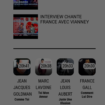
INTERVIEW CHANTE
FRANCE AVEC VIANNEY
20h41
20h41
20h38
20h38
20h33
20h33
20h30
20h30
JEAN
MARC
JEAN
FRANCE
JACQUES
LAVOINE
LOUIS
GALL
Toi Mon
Comment
GOLDMAN
AUBERT
Amour
Lui Dire
Comme Toi
Juste Une
Illusion