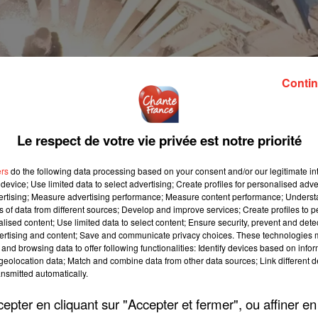
Contin
Le respect de votre vie privée est notre priorité
ers
do the following data processing based on your consent and/or our legitimate int
device; Use limited data to select advertising; Create profiles for personalised adver
vertising; Measure advertising performance; Measure content performance; Unders
ns of data from different sources; Develop and improve services; Create profiles to 
alised content; Use limited data to select content; Ensure security, prevent and detect
ertising and content; Save and communicate privacy choices. These technologies
and browsing data to offer following functionalities: Identify devices based on infor
eolocation data; Match and combine data from other data sources; Link different de
nsmitted automatically.
pter en cliquant sur "Accepter et fermer", ou affiner en