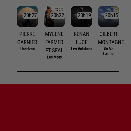
20h27
20h27
20h22
20h22
20h19
20h19
20h15
20h15
PIERRE
MYLENE
RENAN
GILBERT
GARNIER
FARMER
LUCE
MONTAGNE
L'horizon
Les Voisines
On Va
ET SEAL
S'aimer
Les Mots