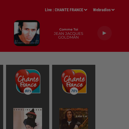
Live :
CHANTE FRANCE
Webradios
Comme Toi
JEAN JACQUES
GOLDMAN