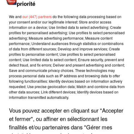
priorité
We and
our (447) partners
do the following data processing based on
your consent and/or our legitimate interest: Store and/or access
information on a device; Use limited data to select advertising; Create
profiles for personalised advertising; Use profiles to select personalised
advertising; Measure advertising performance; Measure content
performance; Understand audiences through statistics or combinations
of data from different sources; Develop and improve services; Create
profiles to personalise content; Use profiles to select personalised
content; Use limited data to select content; Ensure security, prevent and
detect fraud, and fix errors; Deliver and present advertising and content;
Save and communicate privacy choices. These technologies may
process personal data such as IP address and browsing data to offer
following functionalities: Identify devices based on information actively
requested; Use precise geolocation data; Match and combine data from
other data sources; Link different devices; Identify devices based on
information transmitted automatically.
LES INTERVIEWS CHANTE
Voir plus
FRANCE
Vous pouvez accepter en cliquant sur "Accepter
et fermer", ou affiner en sélectionnant les
"JE SUIS À DISPOSITION DES
finalités et/ou partenaires dans "Gérer mes
ENFOIRÉS"