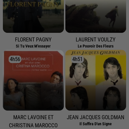
FLORENT PAGNY
LAURENT VOULZY
Si Tu Veux M'essayer
Le Pouvoir Des Fleurs
4h56
4h56
4h51
4h51
MARC LAVOINE ET
JEAN JACQUES GOLDMAN
Il Suffira D'un Signe
CHRISTINA MAROCCO