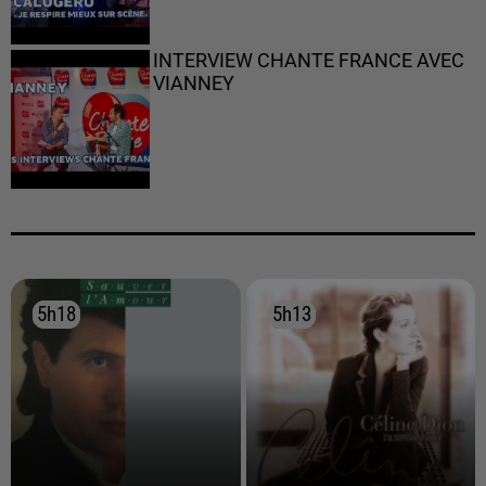
INTERVIEW CHANTE FRANCE AVEC
VIANNEY
5h18
5h18
5h13
5h13