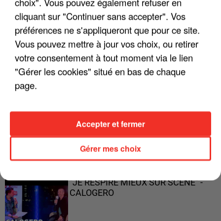
choix". Vous pouvez également refuser en
cliquant sur "Continuer sans accepter". Vos
préférences ne s'appliqueront que pour ce site.
Vous pouvez mettre à jour vos choix, ou retirer
"ON A TOUS LE TRAC"
votre consentement à tout moment via le lien
"Gérer les cookies" situé en bas de chaque
page.
"ON N'EST PAS DES PARENTS
Accepter et fermer
PARFAITS"
Gérer mes choix
"JE RESPIRE MIEUX SUR SCÈNE" -
CALOGERO