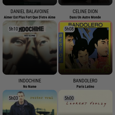
DANIEL BALAVOINE
CELINE DION
Aimer Est Plus Fort Que D'etre Aime
Dans Un Autre Monde
5h10
5h10
5h08
5h08
INDOCHINE
BANDOLERO
No Name
Paris Latino
5h03
5h03
5h00
5h00