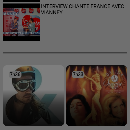
INTERVIEW CHANTE FRANCE AVEC
VIANNEY
7h36
7h36
7h33
7h33