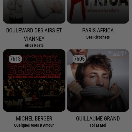
BOULEVARD DES AIRS ET
PARIS AFRICA
Des Ricochets
VIANNEY
Allez Reste
7h13
7h13
7h05
7h05
MICHEL BERGER
GUILLAUME GRAND
Quelques Mots D Amour
Toi Et Moi