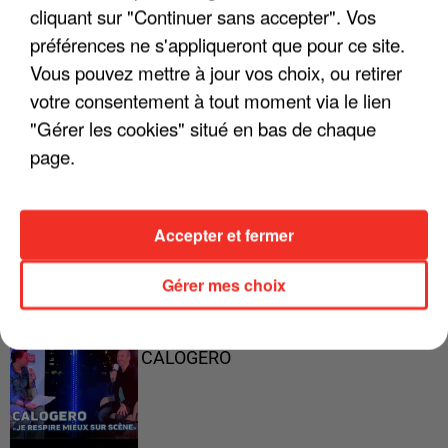
cliquant sur "Continuer sans accepter". Vos
préférences ne s'appliqueront que pour ce site.
Vous pouvez mettre à jour vos choix, ou retirer
"ON A TOUS LE TRAC"
votre consentement à tout moment via le lien
"Gérer les cookies" situé en bas de chaque
page.
"ON N'EST PAS DES PARENTS
PARFAITS"
Accepter et fermer
Gérer mes choix
"JE RESPIRE MIEUX SUR SCÈNE" -
CALOGERO