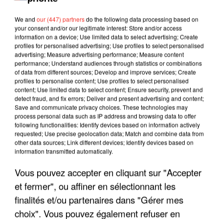
We and
our (447) partners
do the following data processing based on
your consent and/or our legitimate interest: Store and/or access
information on a device; Use limited data to select advertising; Create
profiles for personalised advertising; Use profiles to select personalised
advertising; Measure advertising performance; Measure content
performance; Understand audiences through statistics or combinations
of data from different sources; Develop and improve services; Create
profiles to personalise content; Use profiles to select personalised
content; Use limited data to select content; Ensure security, prevent and
detect fraud, and fix errors; Deliver and present advertising and content;
Save and communicate privacy choices. These technologies may
process personal data such as IP address and browsing data to offer
following functionalities: Identify devices based on information actively
requested; Use precise geolocation data; Match and combine data from
other data sources; Link different devices; Identify devices based on
LES INTERVIEWS CHANTE
Voir plus
information transmitted automatically.
FRANCE
Vous pouvez accepter en cliquant sur "Accepter
et fermer", ou affiner en sélectionnant les
"JE SUIS À DISPOSITION DES
finalités et/ou partenaires dans "Gérer mes
ENFOIRÉS"
choix". Vous pouvez également refuser en