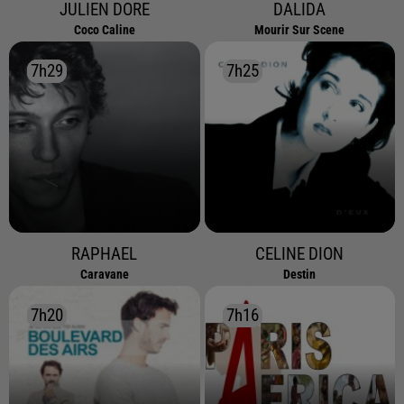
JULIEN DORE
DALIDA
Coco Caline
Mourir Sur Scene
7h29
7h29
7h25
7h25
RAPHAEL
CELINE DION
Caravane
Destin
7h20
7h20
7h16
7h16