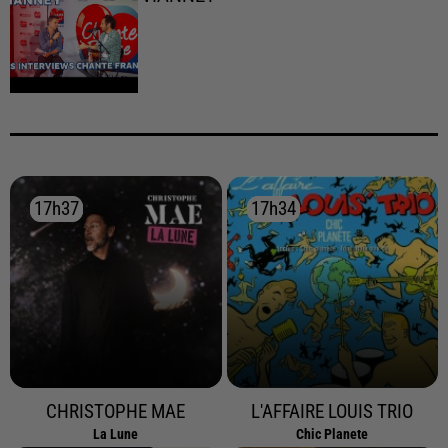
17h37
17h37
17h34
17h34
CHRISTOPHE MAE
L'AFFAIRE LOUIS TRIO
La Lune
Chic Planete