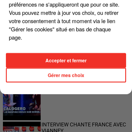
préférences ne s'appliqueront que pour ce site.
"ON A TOUS LE TRAC"
Vous pouvez mettre à jour vos choix, ou retirer
votre consentement à tout moment via le lien
"Gérer les cookies" situé en bas de chaque
page.
"ON N'EST PAS DES PARENTS
PARFAITS"
Accepter et fermer
Gérer mes choix
"JE RESPIRE MIEUX SUR SCÈNE" -
CALOGERO
INTERVIEW CHANTE FRANCE AVEC
VIANNEY