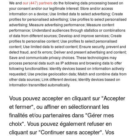
We and
our (447) partners
do the following data processing based on
your consent and/or our legitimate interest: Store and/or access
information on a device; Use limited data to select advertising; Create
profiles for personalised advertising; Use profiles to select personalised
advertising; Measure advertising performance; Measure content
performance; Understand audiences through statistics or combinations
of data from different sources; Develop and improve services; Create
profiles to personalise content; Use profiles to select personalised
content; Use limited data to select content; Ensure security, prevent and
detect fraud, and fix errors; Deliver and present advertising and content;
Save and communicate privacy choices. These technologies may
process personal data such as IP address and browsing data to offer
following functionalities: Identify devices based on information actively
requested; Use precise geolocation data; Match and combine data from
LES INTERVIEWS CHANTE
Voir plus
other data sources; Link different devices; Identify devices based on
FRANCE
information transmitted automatically.
Vous pouvez accepter en cliquant sur "Accepter
"JE SUIS À DISPOSITION DES
et fermer", ou affiner en sélectionnant les
ENFOIRÉS"
finalités et/ou partenaires dans "Gérer mes
choix". Vous pouvez également refuser en
cliquant sur "Continuer sans accepter". Vos