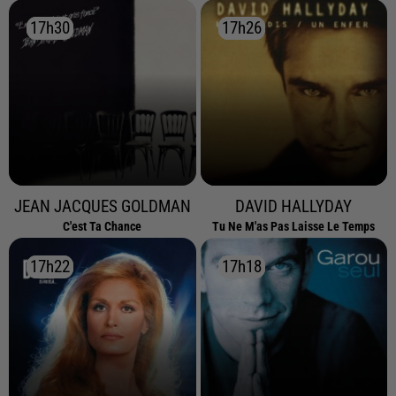
17h30
17h30
17h26
17h26
JEAN JACQUES GOLDMAN
DAVID HALLYDAY
C'est Ta Chance
Tu Ne M'as Pas Laisse Le Temps
17h22
17h22
17h18
17h18