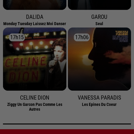
DALIDA
GAROU
Monday Tuesday Laissez Moi Danser
Seul
17h15
17h15
17h06
17h06
CELINE DION
VANESSA PARADIS
Ziggy Un Garcon Pas Comme Les
Les Epines Du Coeur
Autres