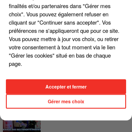
LES INTERVIEWS CHANTE
Voir plus
finalités et/ou partenaires dans "Gérer mes
FRANCE
choix". Vous pouvez également refuser en
cliquant sur "Continuer sans accepter". Vos
"JE SUIS À DISPOSITION DES
préférences ne s'appliqueront que pour ce site.
ENFOIRÉS"
Vous pouvez mettre à jour vos choix, ou retirer
votre consentement à tout moment via le lien
"Gérer les cookies" situé en bas de chaque
page.
"ON A TOUS LE TRAC"
Accepter et fermer
Gérer mes choix
"ON N'EST PAS DES PARENTS
PARFAITS"