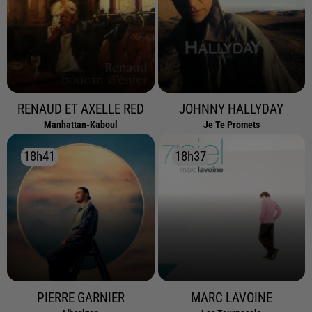
RENAUD ET AXELLE RED
JOHNNY HALLYDAY
Manhattan-Kaboul
Je Te Promets
18h41
18h41
18h37
18h37
PIERRE GARNIER
MARC LAVOINE