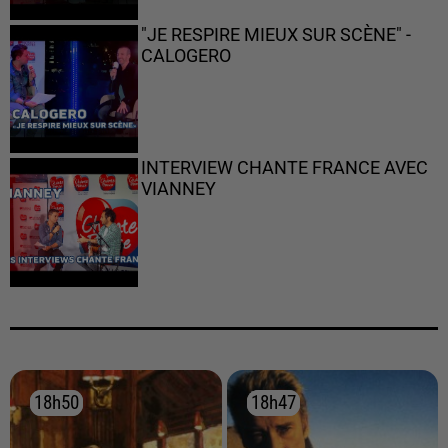
"JE RESPIRE MIEUX SUR SCÈNE" -
CALOGERO
INTERVIEW CHANTE FRANCE AVEC
VIANNEY
18h50
18h50
18h47
18h47