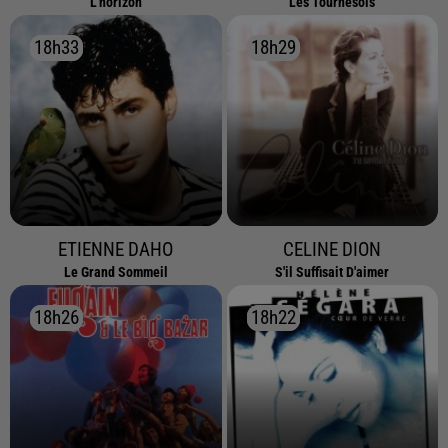
L'horizon
Les Tournesols
18h33
18h33
18h29
18h29
ETIENNE DAHO
CELINE DION
Le Grand Sommeil
S'il Suffisait D'aimer
18h26
18h26
18h22
18h22