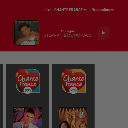
Live :
CHANTE FRANCE
Webradios
Ouragan
STEPHANIE DE MONACO