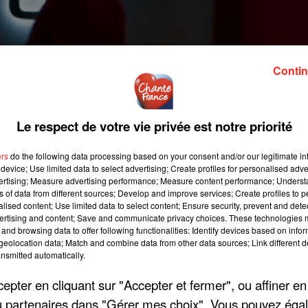
Contin
Le respect de votre vie privée est notre priorité
ers
do the following data processing based on your consent and/or our legitimate int
device; Use limited data to select advertising; Create profiles for personalised adver
vertising; Measure advertising performance; Measure content performance; Unders
ns of data from different sources; Develop and improve services; Create profiles to 
alised content; Use limited data to select content; Ensure security, prevent and detect
ertising and content; Save and communicate privacy choices. These technologies
and browsing data to offer following functionalities: Identify devices based on infor
eolocation data; Match and combine data from other data sources; Link different de
nsmitted automatically.
pter en cliquant sur "Accepter et fermer", ou affiner en
/ou partenaires dans "Gérer mes choix". Vous pouvez éga