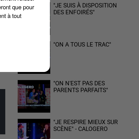
eu
"JE SUIS À DISPOSITION
eront que pour
DES ENFOIRÉS"
nt à tout
r
"ON A TOUS LE TRAC"
"ON N'EST PAS DES
PARENTS PARFAITS"
"JE RESPIRE MIEUX SUR
SCÈNE" - CALOGERO