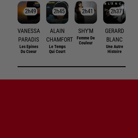
2h49
2h49
2h45
2h45
2h41
2h41
2h37
2h37
VANESSA
ALAIN
SHY'M
GERARD
Femme De
PARADIS
CHAMFORT
BLANC
Couleur
Les Epines
Le Temps
Une Autre
Du Coeur
Qui Court
Histoire