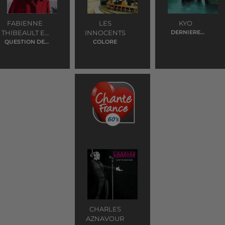
FABIENNE
LES
KYO
THIBEAULT ET
INNOCENTS
DERNIERE
DANSE
QUESTION DE
RICHARD
COLORE
FEELING
COCCIANTE
CHARLES
AZNAVOUR