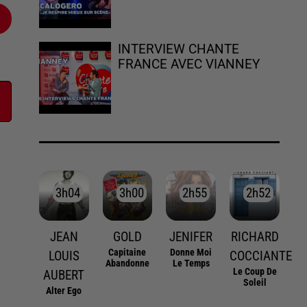
INTERVIEW CHANTE
FRANCE AVEC VIANNEY
3h04
3h04
3h00
3h00
2h55
2h55
2h52
2h52
JEAN
GOLD
JENIFER
RICHARD
Capitaine
Donne Moi
LOUIS
COCCIANTE
Abandonne
Le Temps
Le Coup De
AUBERT
Soleil
Alter Ego