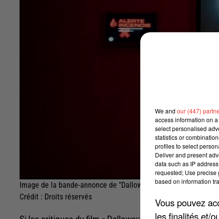
We and
our (447) partn
access information on a 
select personalised ad
statistics or combinatio
profiles to select person
Deliver and present adv
data such as IP address 
requested; Use precise g
based on information tra
Image de la bande-annonce de "Dalloway"
Crédit :
Droits réservés
Vous pouvez acce
les finalités et