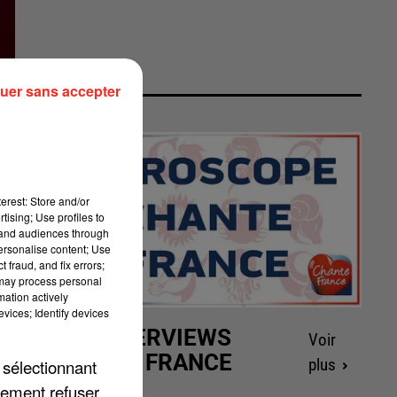
uer sans accepter
erest: Store and/or
tising; Use profiles to
tand audiences through
personalise content; Use
 fraud, and fix errors;
 may process personal
mation actively
vices; Identify devices
LES INTERVIEWS
Voir
CHANTE FRANCE
 sélectionnant
plus
lement refuser