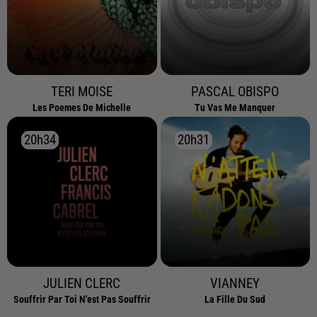
TERI MOISE
PASCAL OBISPO
Les Poemes De Michelle
Tu Vas Me Manquer
20h34
20h34
20h31
20h31
JULIEN CLERC
VIANNEY
Souffrir Par Toi N'est Pas Souffrir
La Fille Du Sud