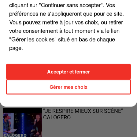
cliquant sur "Continuer sans accepter". Vos
préférences ne s'appliqueront que pour ce site.
Vous pouvez mettre à jour vos choix, ou retirer
votre consentement à tout moment via le lien
"ON A TOUS LE TRAC"
"Gérer les cookies" situé en bas de chaque
page.
"ON N'EST PAS DES PARENTS
Accepter et fermer
PARFAITS"
Gérer mes choix
"JE RESPIRE MIEUX SUR SCÈNE" -
CALOGERO