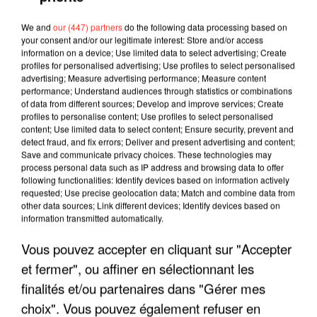
We and
our (447) partners
do the following data processing based on
your consent and/or our legitimate interest: Store and/or access
information on a device; Use limited data to select advertising; Create
profiles for personalised advertising; Use profiles to select personalised
advertising; Measure advertising performance; Measure content
performance; Understand audiences through statistics or combinations
of data from different sources; Develop and improve services; Create
profiles to personalise content; Use profiles to select personalised
content; Use limited data to select content; Ensure security, prevent and
detect fraud, and fix errors; Deliver and present advertising and content;
Save and communicate privacy choices. These technologies may
process personal data such as IP address and browsing data to offer
following functionalities: Identify devices based on information actively
requested; Use precise geolocation data; Match and combine data from
other data sources; Link different devices; Identify devices based on
information transmitted automatically.
LES INTERVIEWS CHANTE
Voir plus
Vous pouvez accepter en cliquant sur "Accepter
FRANCE
et fermer", ou affiner en sélectionnant les
finalités et/ou partenaires dans "Gérer mes
"JE SUIS À DISPOSITION DES
choix". Vous pouvez également refuser en
ENFOIRÉS"