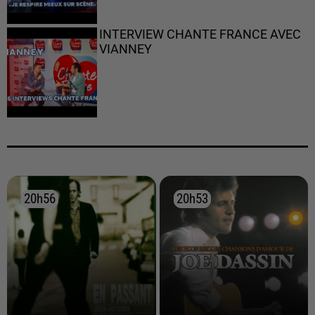
INTERVIEW CHANTE FRANCE AVEC
VIANNEY
20h56
20h56
20h53
20h53