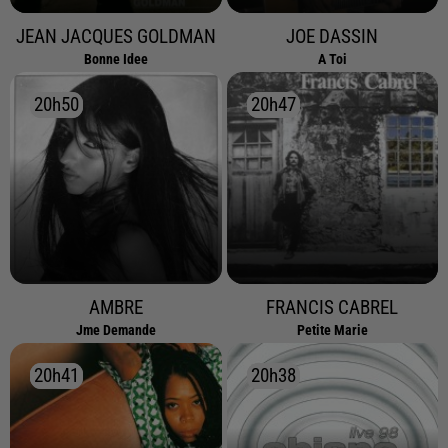
JEAN JACQUES GOLDMAN
JOE DASSIN
Bonne Idee
A Toi
20h50
20h50
20h47
20h47
AMBRE
FRANCIS CABREL
Jme Demande
Petite Marie
20h41
20h41
20h38
20h38