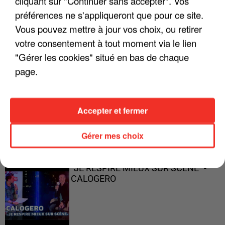
cliquant sur "Continuer sans accepter". Vos
préférences ne s'appliqueront que pour ce site.
Vous pouvez mettre à jour vos choix, ou retirer
"ON A TOUS LE TRAC"
votre consentement à tout moment via le lien
"Gérer les cookies" situé en bas de chaque
page.
"ON N'EST PAS DES PARENTS
Accepter et fermer
PARFAITS"
Gérer mes choix
"JE RESPIRE MIEUX SUR SCÈNE" -
CALOGERO