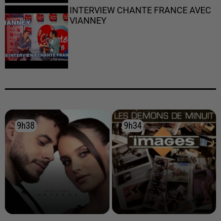
INTERVIEW CHANTE FRANCE AVEC
VIANNEY
9h38
9h38
9h34
9h34