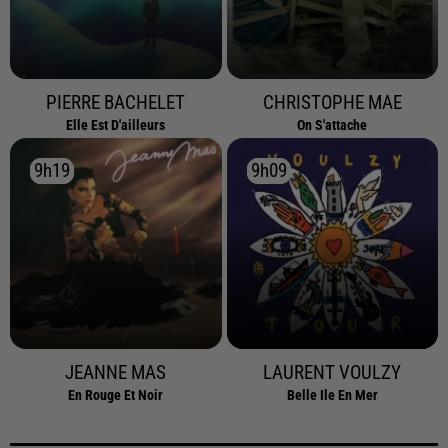
PIERRE BACHELET
CHRISTOPHE MAE
Elle Est D'ailleurs
On S'attache
9h19
9h19
9h09
9h09
JEANNE MAS
LAURENT VOULZY
En Rouge Et Noir
Belle Ile En Mer