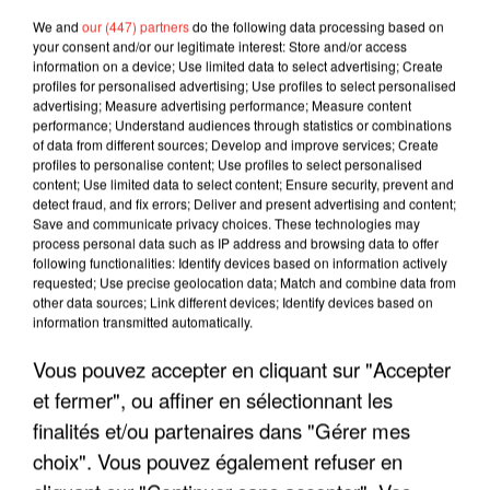
We and
our (447) partners
do the following data processing based on
your consent and/or our legitimate interest: Store and/or access
information on a device; Use limited data to select advertising; Create
profiles for personalised advertising; Use profiles to select personalised
advertising; Measure advertising performance; Measure content
performance; Understand audiences through statistics or combinations
of data from different sources; Develop and improve services; Create
profiles to personalise content; Use profiles to select personalised
content; Use limited data to select content; Ensure security, prevent and
detect fraud, and fix errors; Deliver and present advertising and content;
Save and communicate privacy choices. These technologies may
process personal data such as IP address and browsing data to offer
following functionalities: Identify devices based on information actively
requested; Use precise geolocation data; Match and combine data from
other data sources; Link different devices; Identify devices based on
information transmitted automatically.
LES INTERVIEWS CHANTE
Voir plus
FRANCE
Vous pouvez accepter en cliquant sur "Accepter
et fermer", ou affiner en sélectionnant les
"JE SUIS À DISPOSITION DES
finalités et/ou partenaires dans "Gérer mes
ENFOIRÉS"
choix". Vous pouvez également refuser en