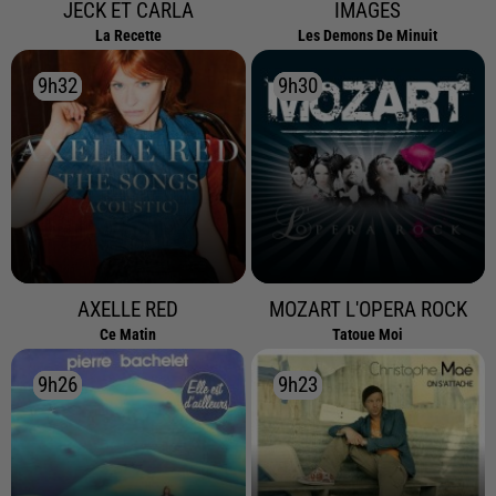
JECK ET CARLA
IMAGES
La Recette
Les Demons De Minuit
9h32
9h32
9h30
9h30
AXELLE RED
MOZART L'OPERA ROCK
Ce Matin
Tatoue Moi
9h26
9h26
9h23
9h23