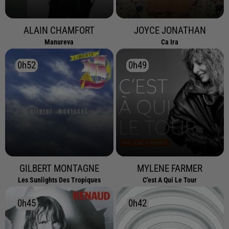
ALAIN CHAMFORT
JOYCE JONATHAN
Manureva
Ca Ira
0h52
0h52
0h49
0h49
GILBERT MONTAGNE
MYLENE FARMER
Les Sunlights Des Tropiques
C'est A Qui Le Tour
0h45
0h45
0h42
0h42