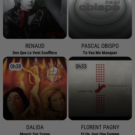
RENAUD
PASCAL OBISPO
Des Que Le Vent Soufflera
Tu Vas Me Manquer
0h38
0h38
0h33
0h33
DALIDA
FLORENT PAGNY
Mourir Sur Scene
Et Un Jour Une Femme