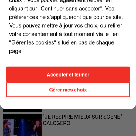
ENFOIRÉS"
cliquant sur "Continuer sans accepter". Vos
préférences ne s'appliqueront que pour ce site.
Vous pouvez mettre à jour vos choix, ou retirer
votre consentement à tout moment via le lien
"ON A TOUS LE TRAC"
"Gérer les cookies" situé en bas de chaque
page.
Accepter et fermer
"ON N'EST PAS DES PARENTS
PARFAITS"
Gérer mes choix
"JE RESPIRE MIEUX SUR SCÈNE" -
CALOGERO