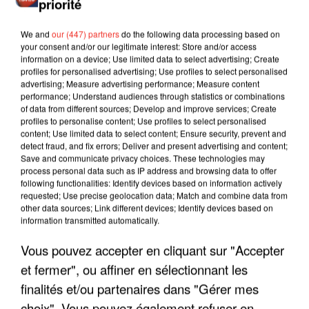
priorité
We and
our (447) partners
do the following data processing based on
your consent and/or our legitimate interest: Store and/or access
information on a device; Use limited data to select advertising; Create
profiles for personalised advertising; Use profiles to select personalised
advertising; Measure advertising performance; Measure content
performance; Understand audiences through statistics or combinations
of data from different sources; Develop and improve services; Create
profiles to personalise content; Use profiles to select personalised
content; Use limited data to select content; Ensure security, prevent and
detect fraud, and fix errors; Deliver and present advertising and content;
Save and communicate privacy choices. These technologies may
process personal data such as IP address and browsing data to offer
following functionalities: Identify devices based on information actively
requested; Use precise geolocation data; Match and combine data from
other data sources; Link different devices; Identify devices based on
information transmitted automatically.
LES INTERVIEWS CHANTE
Voir plus
Vous pouvez accepter en cliquant sur "Accepter
FRANCE
et fermer", ou affiner en sélectionnant les
finalités et/ou partenaires dans "Gérer mes
"JE SUIS À DISPOSITION DES
choix". Vous pouvez également refuser en