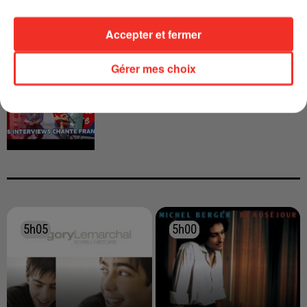
Accepter et fermer
Gérer mes choix
INTERVIEW CHANTE FRANCE AVEC
VIANNEY
5h05
5h05
5h00
5h00