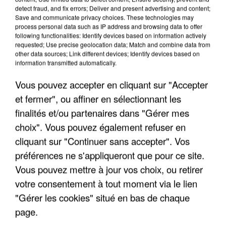
"JE SUIS À DISPOSITION DES
detect fraud, and fix errors; Deliver and present advertising and content;
Save and communicate privacy choices. These technologies may
ENFOIRÉS"
process personal data such as IP address and browsing data to offer
following functionalities: Identify devices based on information actively
requested; Use precise geolocation data; Match and combine data from
other data sources; Link different devices; Identify devices based on
information transmitted automatically.
"ON A TOUS LE TRAC"
Vous pouvez accepter en cliquant sur "Accepter
et fermer", ou affiner en sélectionnant les
finalités et/ou partenaires dans "Gérer mes
choix". Vous pouvez également refuser en
cliquant sur "Continuer sans accepter". Vos
"ON N'EST PAS DES PARENTS
PARFAITS"
préférences ne s'appliqueront que pour ce site.
Vous pouvez mettre à jour vos choix, ou retirer
votre consentement à tout moment via le lien
"Gérer les cookies" situé en bas de chaque
"JE RESPIRE MIEUX SUR SCÈNE" -
page.
CALOGERO