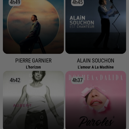
4h49
4h49
4h45
4h45
PIERRE GARNIER
ALAIN SOUCHON
L'horizon
L'amour A La Machine
4h42
4h42
4h37
4h37