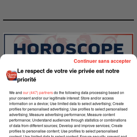
Continuer sans accepter
Le respect de votre vie privée est notre
priorité
We and
our (447) partners
do the following data processing based on
your consent and/or our legitimate interest: Store and/or access
information on a device; Use limited data to select advertising; Create
profiles for personalised advertising; Use profiles to select personalised
advertising; Measure advertising performance; Measure content
LES INTERVIEWS CHANTE
Voir plus
performance; Understand audiences through statistics or combinations
FRANCE
of data from different sources; Develop and improve services; Create
profiles to personalise content; Use profiles to select personalised
content; Use limited data to select content; Ensure security, prevent and