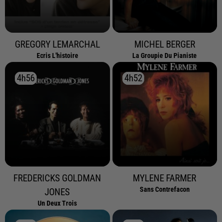
GREGORY LEMARCHAL
MICHEL BERGER
Ecris L'histoire
La Groupie Du Pianiste
4h56
4h56
4h52
4h52
FREDERICKS GOLDMAN
MYLENE FARMER
Sans Contrefacon
JONES
Un Deux Trois