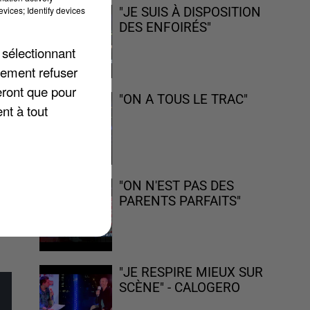
vices; Identify devices
"JE SUIS À DISPOSITION
DES ENFOIRÉS"
 sélectionnant
un
lement refuser
ux
eront que pour
"ON A TOUS LE TRAC"
nt à tout
"ON N'EST PAS DES
PARENTS PARFAITS"
"JE RESPIRE MIEUX SUR
SCÈNE" - CALOGERO