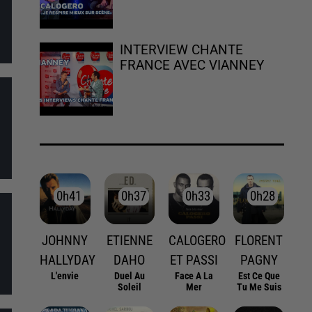
INTERVIEW CHANTE
FRANCE AVEC VIANNEY
0h41
0h41
0h37
0h37
0h33
0h33
0h28
0h28
JOHNNY
ETIENNE
CALOGERO
FLORENT
HALLYDAY
DAHO
ET PASSI
PAGNY
L'envie
Duel Au
Face A La
Est Ce Que
Soleil
Mer
Tu Me Suis