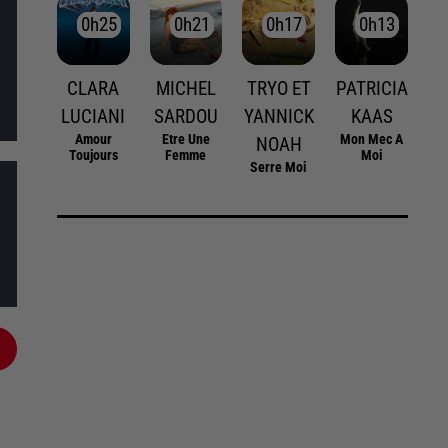
0h25
0h25
0h21
0h21
0h17
0h17
0h13
0h13
CLARA
MICHEL
TRYO ET
PATRICIA
LUCIANI
SARDOU
YANNICK
KAAS
Amour
Etre Une
Mon Mec A
NOAH
Toujours
Femme
Moi
Serre Moi