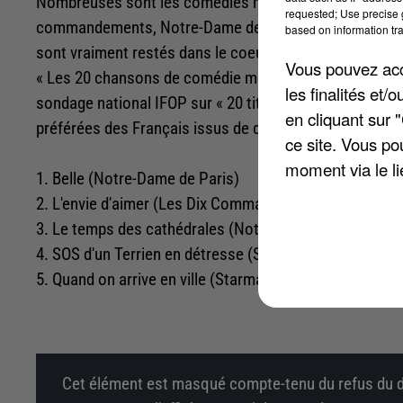
Nombreuses sont les comédies musicales qui ont marqué
requested; Use precise g
commandements, Notre-Dame de Paris, Le Roi Soleil, S
based on information tra
sont vraiment restés dans le coeur des fans ? Mardi 18
Vous pouvez acce
« Les 20 chansons de comédie musicale préférées des F
les finalités et
sondage national IFOP sur « 20 titres mythiques tirés 
en cliquant sur 
préférées des Français issus de comédies musicales, r
ce site. Vous po
moment via le li
1. Belle (Notre-Dame de Paris)
2. L'envie d'aimer (Les Dix Commandements)
3. Le temps des cathédrales (Notre-Dame de Paris)
4. SOS d'un Terrien en détresse (Starmania)
5. Quand on arrive en ville (Starmania)
Cet élément est masqué compte-tenu du refus du d