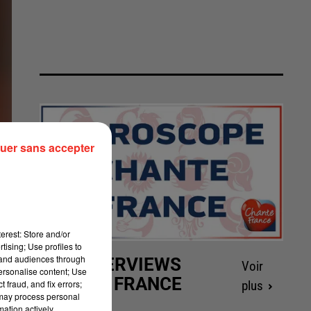
uer sans accepter
erest: Store and/or
tising; Use profiles to
tand audiences through
LES INTERVIEWS
Voir
personalise content; Use
CHANTE FRANCE
 fraud, and fix errors;
plus
 may process personal
mation actively