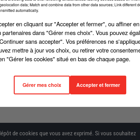
 l'histoire de la chanson française : Les 10
eolocation data; Match and combine data from other data sources; Link different de
tarmania... Mais dans tous ces spectacles, quels morceaux
nsmitted automatically.
 avril 2023, W9 proposait aux téléspectateurs de découvrir
pter en cliquant sur "Accepter et fermer", ou affiner en
rançais ». La chaîne a créé un classement réalisé grâce à 
/ou partenaires dans "Gérer mes choix". Vous pouvez éga
des plus beaux spectacles ». Pour découvrir les cinq morcea
"Continuer sans accepter". Vos préférences ne s'appliqu
egardez ci-dessous :
uvez mettre à jour vos choix, ou retirer votre consenteme
en "Gérer les cookies" situé en bas de chaque page.
Gérer mes choix
Accepter et fermer
épôt de cookies que vous avez exprimé. Si vous souhaitez