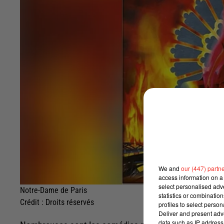
We and
our (447) partn
access information on a 
select personalised ad
Notre-Dame de Paris
statistics or combinatio
Crédit :
Droits réservés
profiles to select person
Deliver and present adv
data such as IP address 