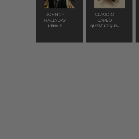
JOHNNY
CLAUDIO
HALLYDAY
CAPEO
L'ENVIE
QU'EST CE QU'IL
ME RESTERA