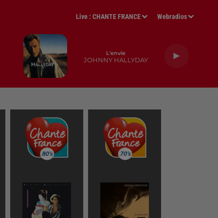
Live :
CHANTE FRANCE
Webradios
L'envie
JOHNNY HALLYDAY