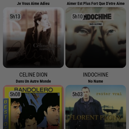
Je Vous Aime Adieu
Aimer Est Plus Fort Que D'etre Aime
5h13
5h13
5h10
5h10
CELINE DION
INDOCHINE
Dans Un Autre Monde
No Name
5h08
5h08
5h03
5h03