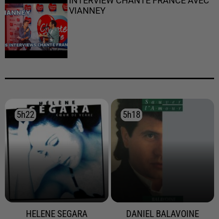
INTERVIEW CHANTE FRANCE AVEC
VIANNEY
5h22
5h22
5h18
5h18
HELENE SEGARA
DANIEL BALAVOINE