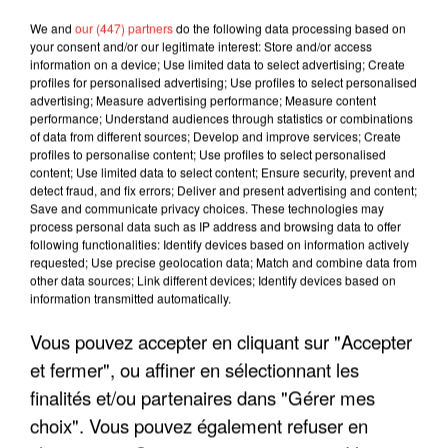
We and
our (447) partners
do the following data processing based on
your consent and/or our legitimate interest: Store and/or access
information on a device; Use limited data to select advertising; Create
profiles for personalised advertising; Use profiles to select personalised
advertising; Measure advertising performance; Measure content
performance; Understand audiences through statistics or combinations
of data from different sources; Develop and improve services; Create
profiles to personalise content; Use profiles to select personalised
content; Use limited data to select content; Ensure security, prevent and
detect fraud, and fix errors; Deliver and present advertising and content;
Save and communicate privacy choices. These technologies may
process personal data such as IP address and browsing data to offer
following functionalities: Identify devices based on information actively
requested; Use precise geolocation data; Match and combine data from
LES INTERVIEWS CHANTE
other data sources; Link different devices; Identify devices based on
Voir plus
information transmitted automatically.
FRANCE
Vous pouvez accepter en cliquant sur "Accepter
"JE SUIS À DISPOSITION DES
et fermer", ou affiner en sélectionnant les
ENFOIRÉS"
finalités et/ou partenaires dans "Gérer mes
choix". Vous pouvez également refuser en