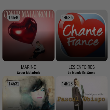
14h40
14h40
14h36
14h36
MARINE
LES ENFOIRES
Coeur Maladroit
Le Monde Est Stone
14h32
14h32
14h28
14h28