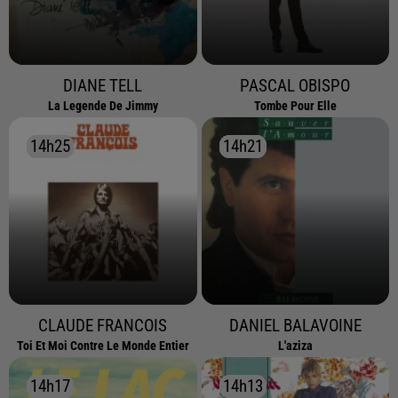
DIANE TELL
PASCAL OBISPO
La Legende De Jimmy
Tombe Pour Elle
14h25
14h25
14h21
14h21
CLAUDE FRANCOIS
DANIEL BALAVOINE
Toi Et Moi Contre Le Monde Entier
L'aziza
14h17
14h17
14h13
14h13