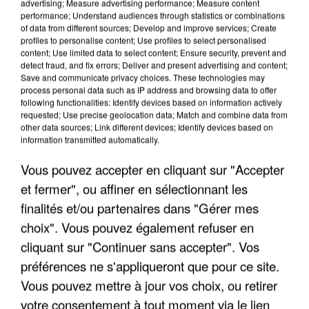
advertising; Measure advertising performance; Measure content
performance; Understand audiences through statistics or combinations
of data from different sources; Develop and improve services; Create
profiles to personalise content; Use profiles to select personalised
content; Use limited data to select content; Ensure security, prevent and
detect fraud, and fix errors; Deliver and present advertising and content;
Save and communicate privacy choices. These technologies may
LES INTERVIEWS CHANTE
Voir plus
process personal data such as IP address and browsing data to offer
FRANCE
following functionalities: Identify devices based on information actively
requested; Use precise geolocation data; Match and combine data from
other data sources; Link different devices; Identify devices based on
"JE SUIS À DISPOSITION DES
information transmitted automatically.
ENFOIRÉS"
Vous pouvez accepter en cliquant sur "Accepter
et fermer", ou affiner en sélectionnant les
finalités et/ou partenaires dans "Gérer mes
choix". Vous pouvez également refuser en
"ON A TOUS LE TRAC"
cliquant sur "Continuer sans accepter". Vos
préférences ne s'appliqueront que pour ce site.
Vous pouvez mettre à jour vos choix, ou retirer
votre consentement à tout moment via le lien