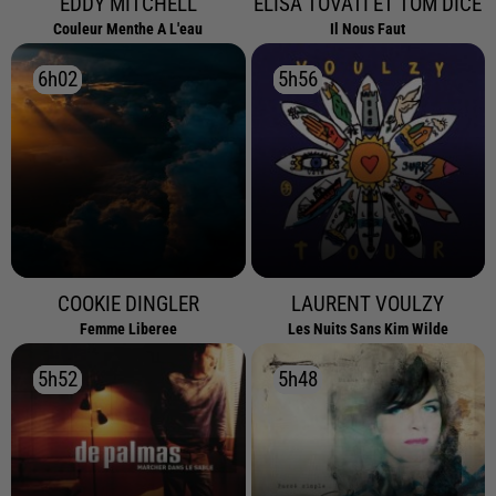
EDDY MITCHELL
ELISA TOVATI ET TOM DICE
Couleur Menthe A L'eau
Il Nous Faut
6h02
6h02
5h56
5h56
COOKIE DINGLER
LAURENT VOULZY
Femme Liberee
Les Nuits Sans Kim Wilde
5h52
5h52
5h48
5h48