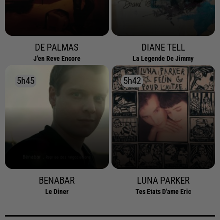
DE PALMAS
DIANE TELL
J'en Reve Encore
La Legende De Jimmy
5h45
5h45
5h42
5h42
BENABAR
LUNA PARKER
Le Diner
Tes Etats D'ame Eric