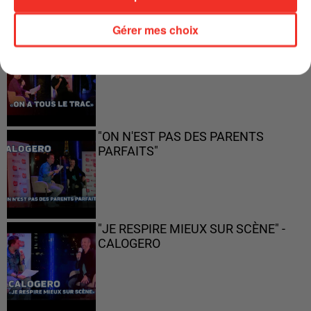
Gérer mes choix
"ON A TOUS LE TRAC"
"ON N'EST PAS DES PARENTS
PARFAITS"
"JE RESPIRE MIEUX SUR SCÈNE" -
CALOGERO