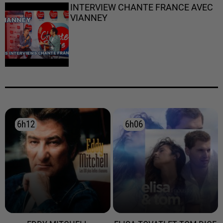
INTERVIEW CHANTE FRANCE AVEC
VIANNEY
6h12
6h12
6h06
6h06