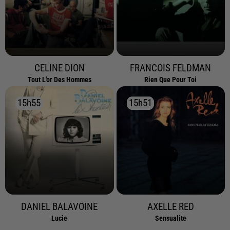
CELINE DION
FRANCOIS FELDMAN
Tout L'or Des Hommes
Rien Que Pour Toi
15h55
15h55
15h51
15h51
DANIEL BALAVOINE
AXELLE RED
Lucie
Sensualite