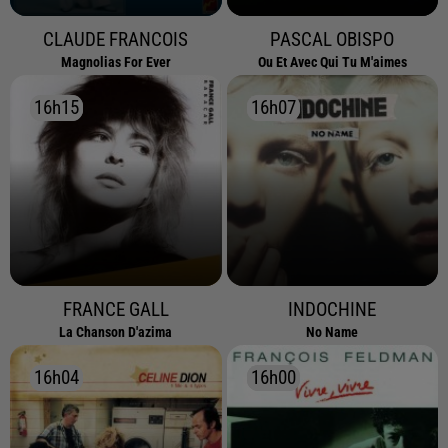
CLAUDE FRANCOIS
PASCAL OBISPO
Magnolias For Ever
Ou Et Avec Qui Tu M'aimes
16h15
16h15
16h07
16h07
FRANCE GALL
INDOCHINE
La Chanson D'azima
No Name
16h04
16h04
16h00
16h00