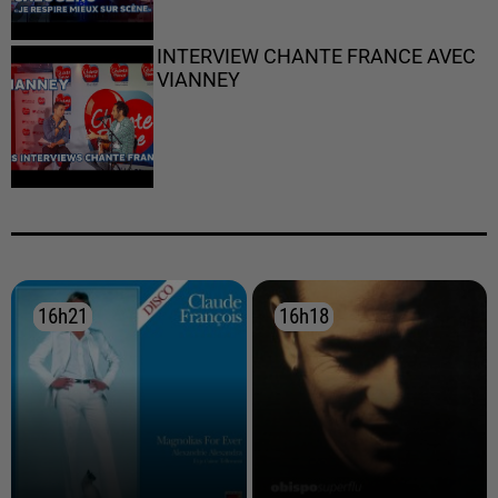
INTERVIEW CHANTE FRANCE AVEC
VIANNEY
16h21
16h21
16h18
16h18