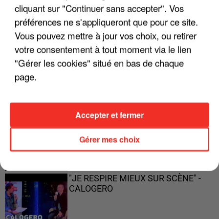
cliquant sur "Continuer sans accepter". Vos
préférences ne s'appliqueront que pour ce site.
Vous pouvez mettre à jour vos choix, ou retirer
votre consentement à tout moment via le lien
"ON A TOUS LE TRAC"
"Gérer les cookies" situé en bas de chaque
page.
"ON N'EST PAS DES PARENTS
Accepter et fermer
PARFAITS"
Gérer mes choix
"JE RESPIRE MIEUX SUR SCÈNE" -
CALOGERO