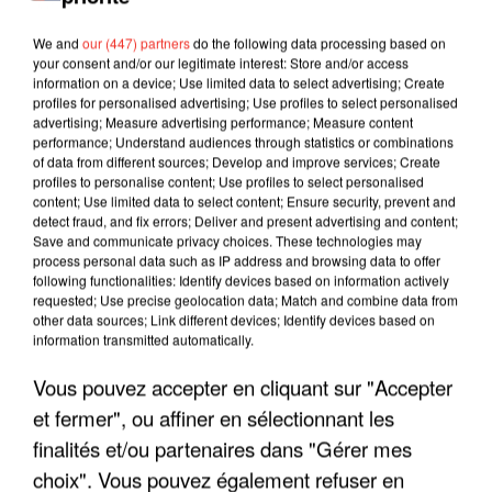
We and
our (447) partners
do the following data processing based on
your consent and/or our legitimate interest: Store and/or access
information on a device; Use limited data to select advertising; Create
profiles for personalised advertising; Use profiles to select personalised
advertising; Measure advertising performance; Measure content
performance; Understand audiences through statistics or combinations
of data from different sources; Develop and improve services; Create
profiles to personalise content; Use profiles to select personalised
content; Use limited data to select content; Ensure security, prevent and
detect fraud, and fix errors; Deliver and present advertising and content;
Save and communicate privacy choices. These technologies may
process personal data such as IP address and browsing data to offer
following functionalities: Identify devices based on information actively
requested; Use precise geolocation data; Match and combine data from
other data sources; Link different devices; Identify devices based on
information transmitted automatically.
LES INTERVIEWS CHANTE
Voir plus
Vous pouvez accepter en cliquant sur "Accepter
FRANCE
et fermer", ou affiner en sélectionnant les
finalités et/ou partenaires dans "Gérer mes
"JE SUIS À DISPOSITION DES
choix". Vous pouvez également refuser en
ENFOIRÉS"