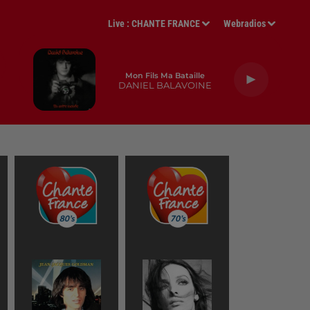
Live :
CHANTE FRANCE
Webradios
Mon Fils Ma Bataille
DANIEL BALAVOINE