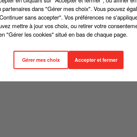
/ou partenaires dans "Gérer mes choix". Vous pouvez éga
"Continuer sans accepter". Vos préférences ne s'appliqu
uvez mettre à jour vos choix, ou retirer votre consenteme
en "Gérer les cookies" situé en bas de chaque page.
nt, l'ex-femme du chanteur, Romane Serda, est revenue le temps d'u
au côté de l?interprète du « Mistral gagnant ». Elle a révélé que c'éta
erci d'une puissance plus forte que tout et qui l'entraîne dans des abî
ême pour un enfant à quelqu'un qui va mal. J'en ris, j'en pleure, mais
Gérer mes choix
Accepter et fermer
e, après sa collaboration récente avec Grand Corps Malade.