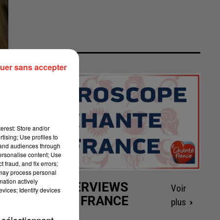
uer sans accepter
erest: Store and/or
tising; Use profiles to
tand audiences through
personalise content; Use
 fraud, and fix errors;
 may process personal
mation actively
LES INTERVIEWS
Voir
vices; Identify devices
CHANTE FRANCE
plus
 sélectionnant