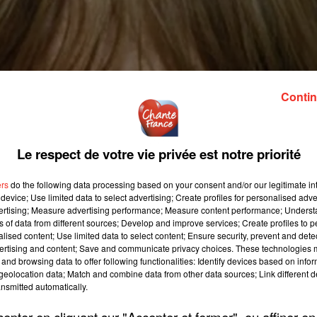
Contin
Le respect de votre vie privée est notre priorité
ers
do the following data processing based on your consent and/or our legitimate int
device; Use limited data to select advertising; Create profiles for personalised adver
vertising; Measure advertising performance; Measure content performance; Unders
ns of data from different sources; Develop and improve services; Create profiles to 
alised content; Use limited data to select content; Ensure security, prevent and detect
ertising and content; Save and communicate privacy choices. These technologies
and browsing data to offer following functionalities: Identify devices based on infor
eolocation data; Match and combine data from other data sources; Link different de
nsmitted automatically.
pter en cliquant sur "Accepter et fermer", ou affiner en