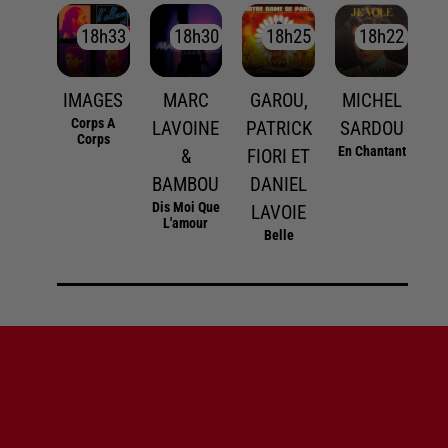
18h33
18h33
18h30
18h30
18h25
18h25
18h22
18h22
IMAGES
MARC
GAROU,
MICHEL
Corps A
LAVOINE
PATRICK
SARDOU
Corps
En Chantant
&
FIORI ET
BAMBOU
DANIEL
Dis Moi Que
LAVOIE
L'amour
Belle