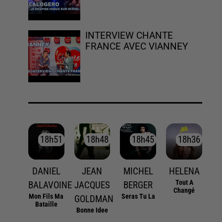
INTERVIEW CHANTE
FRANCE AVEC VIANNEY
18h51
18h51
18h48
18h48
18h45
18h45
18h36
18h36
DANIEL
JEAN
MICHEL
HELENA
Tout A
BALAVOINE
JACQUES
BERGER
Changé
Mon Fils Ma
Seras Tu La
GOLDMAN
Bataille
Bonne Idee