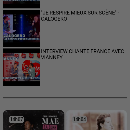
"JE RESPIRE MIEUX SUR SCÈNE" -
CALOGERO
INTERVIEW CHANTE FRANCE AVEC
VIANNEY
14h07
14h07
14h04
14h04