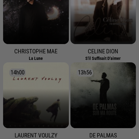
CHRISTOPHE MAE
CELINE DION
La Lune
S'il Suffisait D'aimer
14h00
14h00
13h56
13h56
LAURENT VOULZY
DE PALMAS