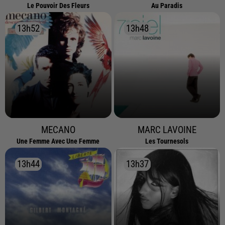
Le Pouvoir Des Fleurs
Au Paradis
13h52
13h52
13h48
13h48
MECANO
MARC LAVOINE
Une Femme Avec Une Femme
Les Tournesols
13h44
13h44
13h37
13h37