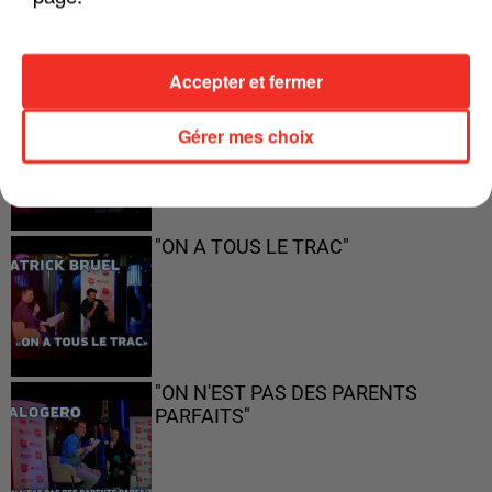
LES INTERVIEWS CHANTE
Voir plus
FRANCE
Accepter et fermer
"JE SUIS À DISPOSITION DES
ENFOIRÉS"
Gérer mes choix
"ON A TOUS LE TRAC"
"ON N'EST PAS DES PARENTS
PARFAITS"