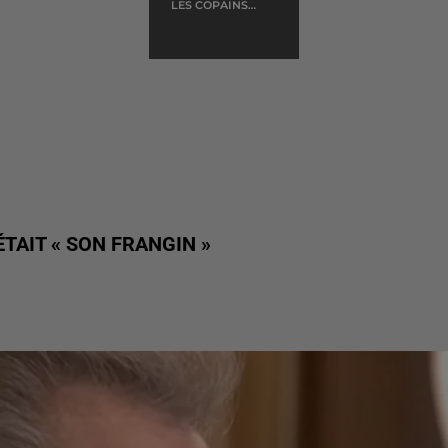
LES COPAINS
DABORD
TAIT « SON FRANGIN »