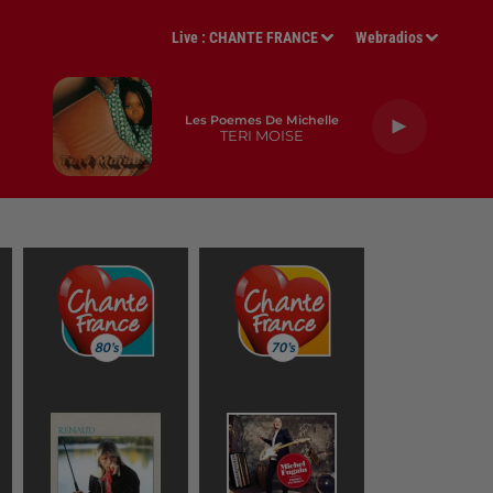
Live :
CHANTE FRANCE
Webradios
Les Poemes De Michelle
TERI MOISE