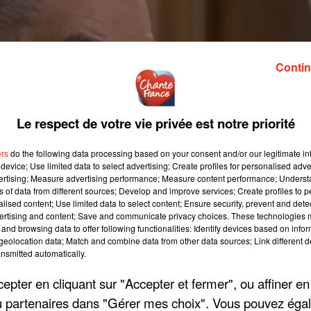
Contin
Le respect de votre vie privée est notre priorité
ers
do the following data processing based on your consent and/or our legitimate int
device; Use limited data to select advertising; Create profiles for personalised adver
vertising; Measure advertising performance; Measure content performance; Unders
ns of data from different sources; Develop and improve services; Create profiles to 
alised content; Use limited data to select content; Ensure security, prevent and detect
ertising and content; Save and communicate privacy choices. These technologies
and browsing data to offer following functionalities: Identify devices based on infor
eolocation data; Match and combine data from other data sources; Link different de
nsmitted automatically.
pter en cliquant sur "Accepter et fermer", ou affiner en
/ou partenaires dans "Gérer mes choix". Vous pouvez éga