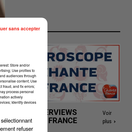
uer sans accepter
erest: Store and/or
tising; Use profiles to
tand audiences through
personalise content; Use
 fraud, and fix errors;
 may process personal
mation actively
vices; Identify devices
LES INTERVIEWS
Voir
CHANTE FRANCE
 sélectionnant
plus
lement refuser