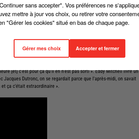
"Continuer sans accepter". Vos préférences ne s'appliqu
uvez mettre à jour vos choix, ou retirer votre consenteme
en "Gérer les cookies" situé en bas de chaque page.
avec son 39ème album "Country Rock", déjà vendu à plus de 63.000
 diffusé cette semaine sur Canal+, le chanteur est revenu sur son
Gérer mes choix
Accepter et fermer
hnny Hallyday. Eddy Mitchell lui avait dédié le titre « Un petit peu
ait partie de ma vie. On s'est connus, il avait 14-15 ans, j'avais un an
mble et c'est vrai que c'est mon frangin. On s'est toujours vu, toujou
re [et] c'est pour ça qu'il en n'est pas sorti ». Eddy Mitchell livre un
ec Jacques Dutronc, on se regardait parce que l'après-midi, on savait
s et ça c'était extraordinaire ».