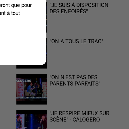
eront que pour
"JE SUIS À DISPOSITION
DES ENFOIRÉS"
nt à tout
"ON A TOUS LE TRAC"
 de
rs
"ON N'EST PAS DES
PARENTS PARFAITS"
"JE RESPIRE MIEUX SUR
SCÈNE" - CALOGERO