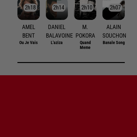
2h18
2h18
2h14
2h14
2h10
2h10
2h07
2h07
AMEL
DANIEL
M.
ALAIN
BENT
BALAVOINE
POKORA
SOUCHON
Ou Je Vais
L'aziza
Quand
Banale Song
Meme