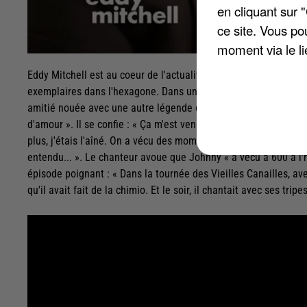
en cliquant sur 
ce site. Vous po
moment via le li
Eddy Mitchell est au coeur de l'actualité musicale française, 
exemplaires dans l'hexagone. Dans un épisode d' « En aparté »,
amitié nouée avec une autre légende de la chanson française, Jo
d'amour ». Il se confie : « Ça m'est venu normalement car il fais
plus, j'étais l'aîné. On a vécu des moments extraordinaires ense
entendu... ». Le chanteur avoue que Johnny « a vécu à 600 à l'heu
épisode poignant : « Dans la tournée des Vieilles Canailles, av
qu'il avait fait de la chimio. Et le soir, il chantait avec ses tripe