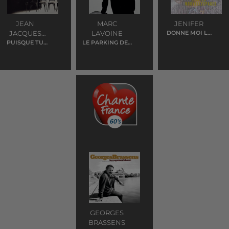
JEAN
MARC
JENIFER
JACQUES
LAVOINE
DONNE MOI LE
TEMPS
GOLDMAN
PUISQUE TU
LE PARKING DES
PARS
ANGES
GEORGES
BRASSENS