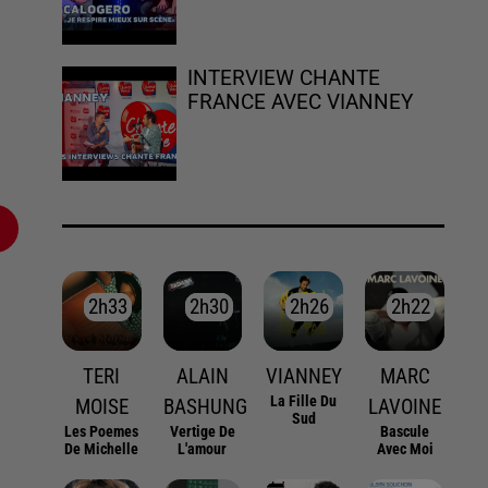
INTERVIEW CHANTE
FRANCE AVEC VIANNEY
2h33
2h33
2h30
2h30
2h26
2h26
2h22
2h22
TERI
ALAIN
VIANNEY
MARC
La Fille Du
MOISE
BASHUNG
LAVOINE
Sud
Les Poemes
Vertige De
Bascule
De Michelle
L'amour
Avec Moi