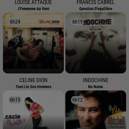
LOUISE ATTAQUE
FRANCIS CABREL
J't'emmene Au Vent
Question D'equilibre
6h24
6h24
6h19
6h19
CELINE DION
INDOCHINE
Tout L'or Des Hommes
No Name
6h15
6h15
6h12
6h12