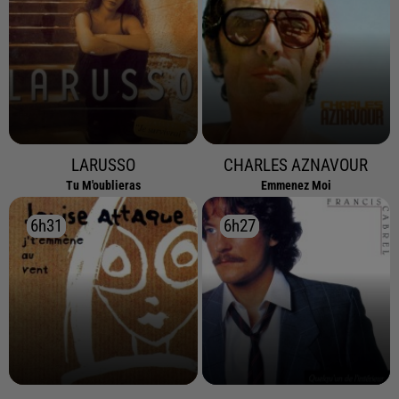
LARUSSO
CHARLES AZNAVOUR
Tu M'oublieras
Emmenez Moi
6h31
6h31
6h27
6h27