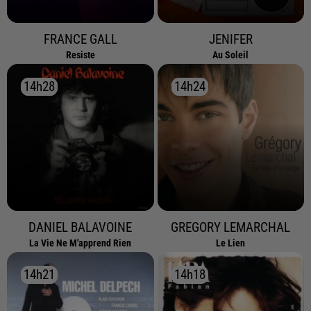
FRANCE GALL
JENIFER
Resiste
Au Soleil
14h28
14h28
14h24
14h24
DANIEL BALAVOINE
GREGORY LEMARCHAL
La Vie Ne M'apprend Rien
Le Lien
14h21
14h21
14h18
14h18