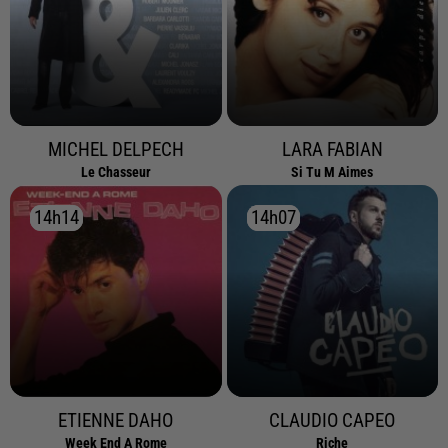
MICHEL DELPECH
LARA FABIAN
Le Chasseur
Si Tu M Aimes
14h14
14h14
14h07
14h07
ETIENNE DAHO
CLAUDIO CAPEO
Week End A Rome
Riche