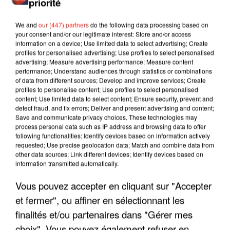
priorité
We and
our (447) partners
do the following data processing based on
your consent and/or our legitimate interest: Store and/or access
information on a device; Use limited data to select advertising; Create
profiles for personalised advertising; Use profiles to select personalised
advertising; Measure advertising performance; Measure content
performance; Understand audiences through statistics or combinations
of data from different sources; Develop and improve services; Create
profiles to personalise content; Use profiles to select personalised
content; Use limited data to select content; Ensure security, prevent and
detect fraud, and fix errors; Deliver and present advertising and content;
Save and communicate privacy choices. These technologies may
process personal data such as IP address and browsing data to offer
following functionalities: Identify devices based on information actively
requested; Use precise geolocation data; Match and combine data from
other data sources; Link different devices; Identify devices based on
information transmitted automatically.
LES INTERVIEWS CHANTE
Voir plus
Vous pouvez accepter en cliquant sur "Accepter
FRANCE
et fermer", ou affiner en sélectionnant les
finalités et/ou partenaires dans "Gérer mes
"JE SUIS À DISPOSITION DES
choix". Vous pouvez également refuser en