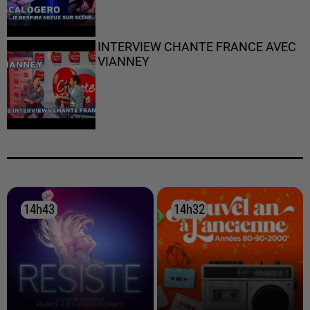
INTERVIEW CHANTE FRANCE AVEC
VIANNEY
14h43
14h43
14h32
14h32