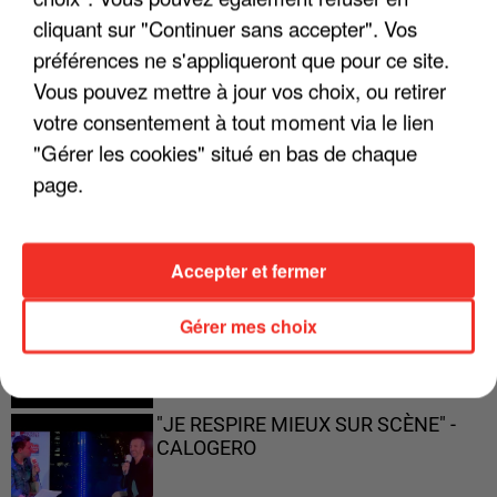
ENFOIRÉS"
cliquant sur "Continuer sans accepter". Vos
préférences ne s'appliqueront que pour ce site.
Vous pouvez mettre à jour vos choix, ou retirer
votre consentement à tout moment via le lien
"ON A TOUS LE TRAC"
"Gérer les cookies" situé en bas de chaque
page.
Accepter et fermer
"ON N'EST PAS DES PARENTS
PARFAITS"
Gérer mes choix
"JE RESPIRE MIEUX SUR SCÈNE" -
CALOGERO