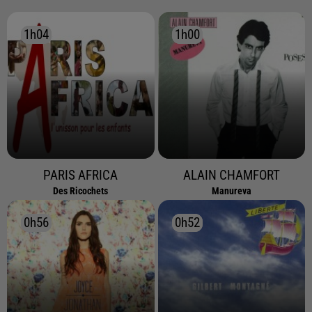
1h04
1h04
1h00
1h00
PARIS AFRICA
ALAIN CHAMFORT
Des Ricochets
Manureva
0h56
0h56
0h52
0h52