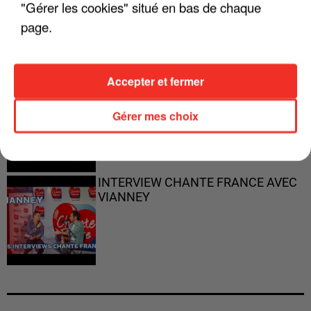
"Gérer les cookies" situé en bas de chaque
PARFAITS"
page.
Accepter et fermer
"JE RESPIRE MIEUX SUR SCÈNE" -
CALOGERO
Gérer mes choix
INTERVIEW CHANTE FRANCE AVEC
VIANNEY