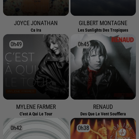
JOYCE JONATHAN
GILBERT MONTAGNE
Ca Ira
Les Sunlights Des Tropiques
0h49
0h49
0h45
0h45
MYLENE FARMER
RENAUD
C'est A Qui Le Tour
Des Que Le Vent Soufflera
0h42
0h42
0h38
0h38