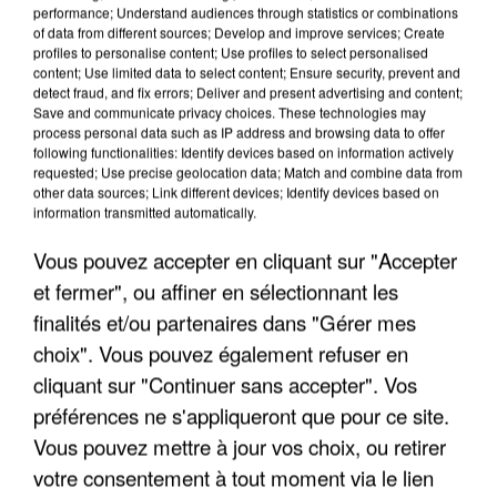
performance; Understand audiences through statistics or combinations
of data from different sources; Develop and improve services; Create
profiles to personalise content; Use profiles to select personalised
content; Use limited data to select content; Ensure security, prevent and
detect fraud, and fix errors; Deliver and present advertising and content;
LES INTERVIEWS CHANTE
Voir plus
Save and communicate privacy choices. These technologies may
FRANCE
process personal data such as IP address and browsing data to offer
following functionalities: Identify devices based on information actively
requested; Use precise geolocation data; Match and combine data from
other data sources; Link different devices; Identify devices based on
"JE SUIS À DISPOSITION DES
information transmitted automatically.
ENFOIRÉS"
Vous pouvez accepter en cliquant sur "Accepter
et fermer", ou affiner en sélectionnant les
finalités et/ou partenaires dans "Gérer mes
"ON A TOUS LE TRAC"
choix". Vous pouvez également refuser en
cliquant sur "Continuer sans accepter". Vos
préférences ne s'appliqueront que pour ce site.
Vous pouvez mettre à jour vos choix, ou retirer
votre consentement à tout moment via le lien
"ON N'EST PAS DES PARENTS