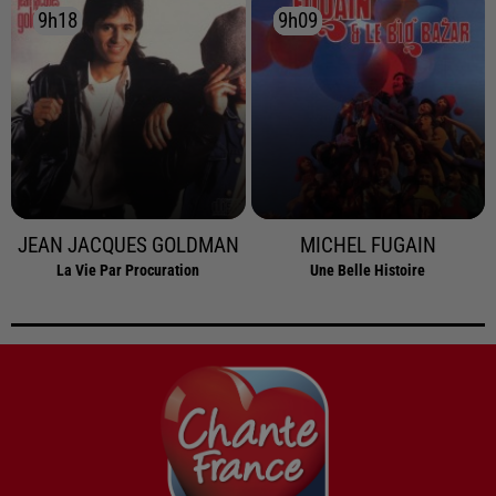
9h18
9h18
9h09
9h09
JEAN JACQUES GOLDMAN
MICHEL FUGAIN
La Vie Par Procuration
Une Belle Histoire