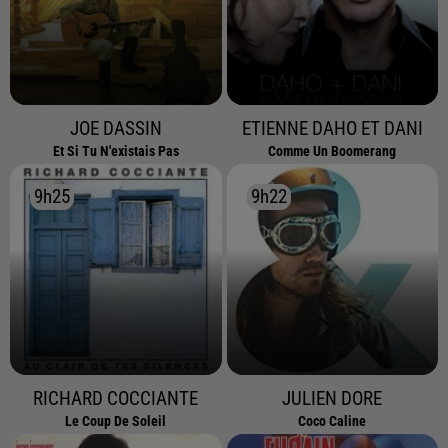
JOE DASSIN
ETIENNE DAHO ET DANI
Et Si Tu N'existais Pas
Comme Un Boomerang
9h25
9h25
9h22
9h22
RICHARD COCCIANTE
JULIEN DORE
Le Coup De Soleil
Coco Caline