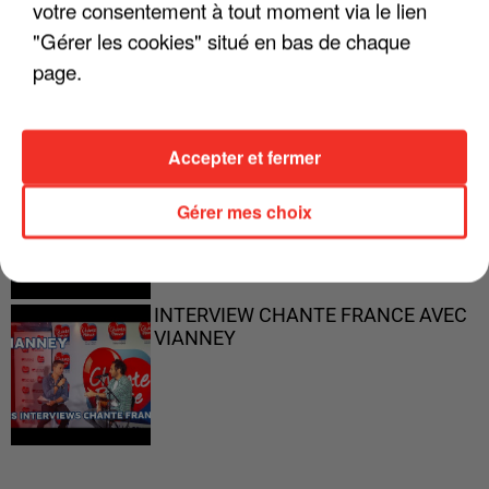
votre consentement à tout moment via le lien
"ON N'EST PAS DES PARENTS
"Gérer les cookies" situé en bas de chaque
PARFAITS"
page.
Accepter et fermer
"JE RESPIRE MIEUX SUR SCÈNE" -
CALOGERO
Gérer mes choix
INTERVIEW CHANTE FRANCE AVEC
VIANNEY