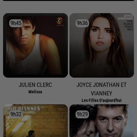
9h45
9h45
9h36
9h36
JULIEN CLERC
JOYCE JONATHAN ET
Melissa
VIANNEY
Les Filles D'aujourd'hui
9h32
9h32
9h29
9h29