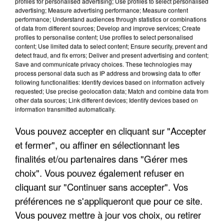
profiles for personalised advertising; Use profiles to select personalised
advertising; Measure advertising performance; Measure content
performance; Understand audiences through statistics or combinations
of data from different sources; Develop and improve services; Create
profiles to personalise content; Use profiles to select personalised
content; Use limited data to select content; Ensure security, prevent and
detect fraud, and fix errors; Deliver and present advertising and content;
LES INTERVIEWS CHANTE
Voir plus
Save and communicate privacy choices. These technologies may
FRANCE
process personal data such as IP address and browsing data to offer
following functionalities: Identify devices based on information actively
requested; Use precise geolocation data; Match and combine data from
other data sources; Link different devices; Identify devices based on
"JE SUIS À DISPOSITION DES
information transmitted automatically.
ENFOIRÉS"
Vous pouvez accepter en cliquant sur "Accepter
et fermer", ou affiner en sélectionnant les
finalités et/ou partenaires dans "Gérer mes
"ON A TOUS LE TRAC"
choix". Vous pouvez également refuser en
cliquant sur "Continuer sans accepter". Vos
préférences ne s'appliqueront que pour ce site.
Vous pouvez mettre à jour vos choix, ou retirer