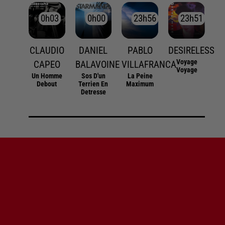
0h03
0h03
0h00
0h00
23h56
23h56
23h51
23h51
CLAUDIO
DANIEL
PABLO
DESIRELESS
Voyage
CAPEO
BALAVOINE
VILLAFRANCA
Voyage
Un Homme
Sos D'un
La Peine
Debout
Terrien En
Maximum
Detresse