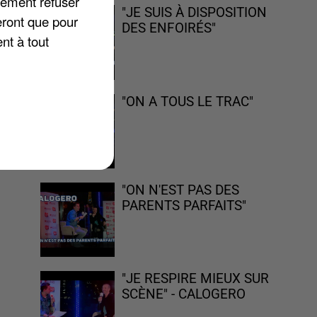
lement refuser
"JE SUIS À DISPOSITION
eront que pour
DES ENFOIRÉS"
nt à tout
Je
"ON A TOUS LE TRAC"
à
"ON N'EST PAS DES
PARENTS PARFAITS"
"JE RESPIRE MIEUX SUR
SCÈNE" - CALOGERO