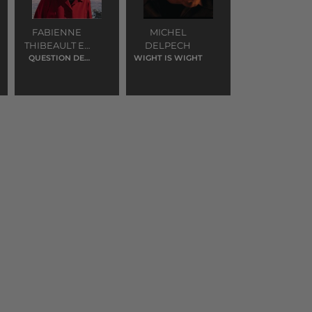
FABIENNE
MICHEL
THIBEAULT ET
DELPECH
QUESTION DE
RICHARD
WIGHT IS WIGHT
FEELING
COCCIANTE