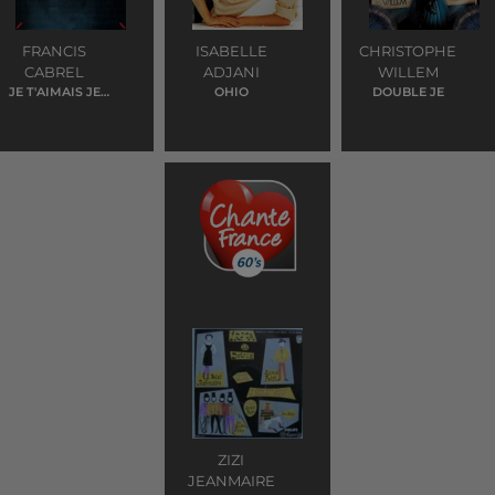
FRANCIS
ISABELLE
CHRISTOPHE
CABREL
ADJANI
WILLEM
JE T'AIMAIS JE
OHIO
DOUBLE JE
T'AIME ET JE
T'AIMERAI
ZIZI
JEANMAIRE