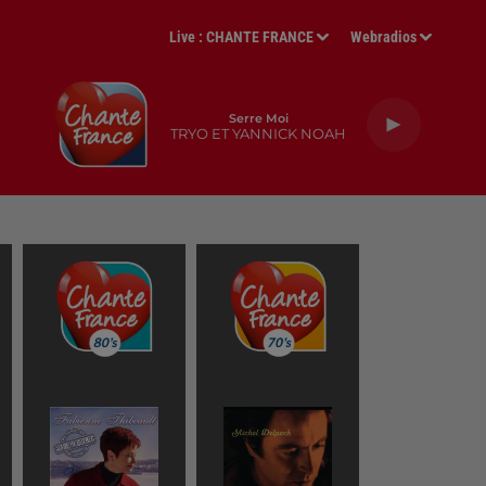
Live :
CHANTE FRANCE
Webradios
Serre Moi
TRYO ET YANNICK NOAH