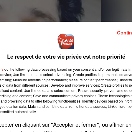
Contin
Le respect de votre vie privée est notre priorité
ers
do the following data processing based on your consent and/or our legitimate int
device; Use limited data to select advertising; Create profiles for personalised adver
vertising; Measure advertising performance; Measure content performance; Unders
ns of data from different sources; Develop and improve services; Create profiles to 
alised content; Use limited data to select content; Ensure security, prevent and detect
ertising and content; Save and communicate privacy choices. These technologies
and browsing data to offer following functionalities: Identify devices based on infor
eolocation data; Match and combine data from other data sources; Link different de
nsmitted automatically.
pter en cliquant sur "Accepter et fermer", ou affiner en