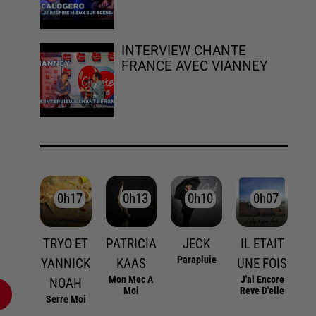
INTERVIEW CHANTE
FRANCE AVEC VIANNEY
0h17
0h17
0h13
0h13
0h10
0h10
0h07
0h07
TRYO ET
PATRICIA
JECK
IL ETAIT
Parapluie
YANNICK
KAAS
UNE FOIS
Mon Mec A
J'ai Encore
NOAH
Moi
Reve D'elle
Serre Moi