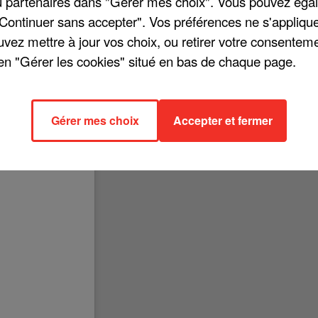
/ou partenaires dans "Gérer mes choix". Vous pouvez éga
"Continuer sans accepter". Vos préférences ne s'appliqu
uvez mettre à jour vos choix, ou retirer votre consenteme
en "Gérer les cookies" situé en bas de chaque page.
avertir son public. Patrick Fiori a publié une vidéo sur les réseaux
 ses deux concerts prévus à Lille, mardi 26 et mercredi 27 octobre. « 
[...] Je suis tellement désolé de vous annoncer ça, si vous saviez 
Gérer mes choix
Accepter et fermer
urant au plus vite des dates de report.