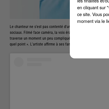
les finalités et
en cliquant sur 
ce site. Vous po
moment via le li
Le chanteur ne s'est pas contenté d'un simple communiqué pour 
sociaux. Filmé face caméra, la voix éraillée, il annonce annuler
traverse un moment un peu compliqué vocalement en ce moment 
quel point ». L'artiste affirme à ses fans qu'il les tiendra au co