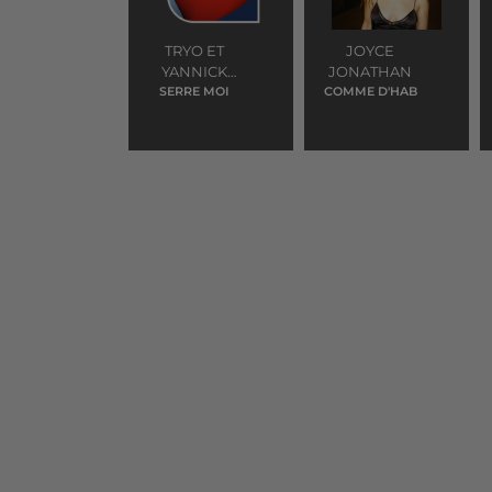
TRYO ET
JOYCE
YANNICK
JONATHAN
SERRE MOI
NOAH
COMME D'HAB