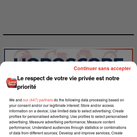
Continuer sans accepter
Le respect de votre vie privée est notre
priorité
We and
our (447) partners
do the following data processing based on
your consent and/or our legitimate interest: Store and/or access
information on a device; Use limited data to select advertising; Create
profiles for personalised advertising; Use profiles to select personalised
advertising; Measure advertising performance; Measure content
performance; Understand audiences through statistics or combinations
LES INTERVIEWS CHANTE
Voir plus
of data from different sources; Develop and improve services; Create