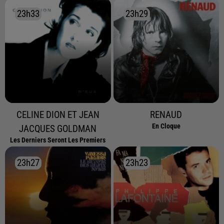
23h33
23h33
23h29
23h29
CELINE DION ET JEAN
RENAUD
En Cloque
JACQUES GOLDMAN
Les Derniers Seront Les Premiers
23h27
23h27
23h23
23h23