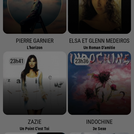
PIERRE GARNIER
ELSA ET GLENN MEDEIROS
L'horizon
Un Roman D'amitie
23h41
23h41
23h36
23h36
ZAZIE
INDOCHINE
Un Point C'est Toi
3e Sexe