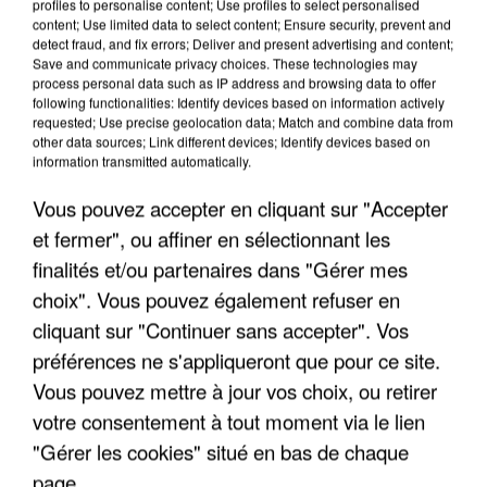
FRANCE
profiles to personalise content; Use profiles to select personalised
content; Use limited data to select content; Ensure security, prevent and
detect fraud, and fix errors; Deliver and present advertising and content;
Save and communicate privacy choices. These technologies may
"JE SUIS À DISPOSITION DES
process personal data such as IP address and browsing data to offer
ENFOIRÉS"
following functionalities: Identify devices based on information actively
requested; Use precise geolocation data; Match and combine data from
other data sources; Link different devices; Identify devices based on
information transmitted automatically.
Vous pouvez accepter en cliquant sur "Accepter
"ON A TOUS LE TRAC"
et fermer", ou affiner en sélectionnant les
finalités et/ou partenaires dans "Gérer mes
choix". Vous pouvez également refuser en
cliquant sur "Continuer sans accepter". Vos
préférences ne s'appliqueront que pour ce site.
"ON N'EST PAS DES PARENTS
PARFAITS"
Vous pouvez mettre à jour vos choix, ou retirer
votre consentement à tout moment via le lien
"Gérer les cookies" situé en bas de chaque
page.