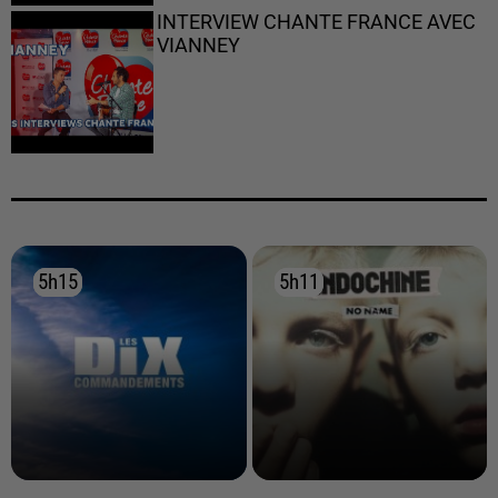
INTERVIEW CHANTE FRANCE AVEC
VIANNEY
5h15
5h15
5h11
5h11