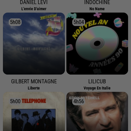
DANIEL LEVI
INDOCHINE
L'envie D'aimer
No Name
5h08
5h08
5h04
5h04
GILBERT MONTAGNE
LILICUB
Liberte
Voyage En Italie
5h00
5h00
4h56
4h56