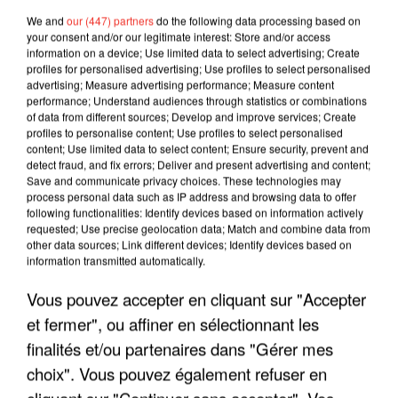
We and
our (447) partners
do the following data processing based on
your consent and/or our legitimate interest: Store and/or access
information on a device; Use limited data to select advertising; Create
profiles for personalised advertising; Use profiles to select personalised
advertising; Measure advertising performance; Measure content
performance; Understand audiences through statistics or combinations
of data from different sources; Develop and improve services; Create
profiles to personalise content; Use profiles to select personalised
content; Use limited data to select content; Ensure security, prevent and
detect fraud, and fix errors; Deliver and present advertising and content;
Save and communicate privacy choices. These technologies may
process personal data such as IP address and browsing data to offer
following functionalities: Identify devices based on information actively
requested; Use precise geolocation data; Match and combine data from
other data sources; Link different devices; Identify devices based on
information transmitted automatically.
LES INTERVIEWS CHANTE
Voir plus
FRANCE
Vous pouvez accepter en cliquant sur "Accepter
et fermer", ou affiner en sélectionnant les
"JE SUIS À DISPOSITION DES
finalités et/ou partenaires dans "Gérer mes
ENFOIRÉS"
choix". Vous pouvez également refuser en