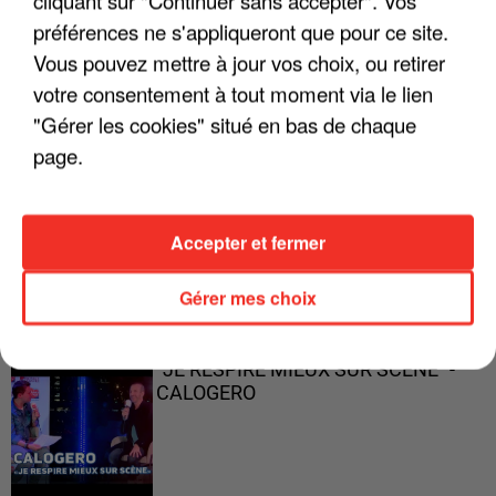
cliquant sur "Continuer sans accepter". Vos
préférences ne s'appliqueront que pour ce site.
Vous pouvez mettre à jour vos choix, ou retirer
"ON A TOUS LE TRAC"
votre consentement à tout moment via le lien
"Gérer les cookies" situé en bas de chaque
page.
"ON N'EST PAS DES PARENTS
Accepter et fermer
PARFAITS"
Gérer mes choix
"JE RESPIRE MIEUX SUR SCÈNE" -
CALOGERO