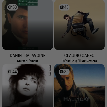
0h50
0h50
0h48
0h48
DANIEL BALAVOINE
CLAUDIO CAPEO
Sauver L'amour
Qu'est Ce Qu'il Me Restera
0h44
0h44
0h39
0h39