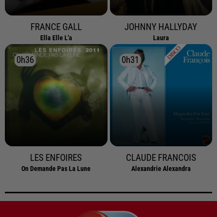
FRANCE GALL
JOHNNY HALLYDAY
Ella Elle L'a
Laura
0h36
0h36
0h31
0h31
LES ENFOIRES
CLAUDE FRANCOIS
On Demande Pas La Lune
Alexandrie Alexandra