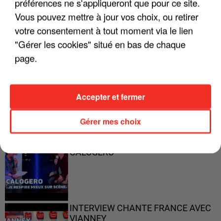
préférences ne s'appliqueront que pour ce site.
"ON A TOUS LE TRAC"
Vous pouvez mettre à jour vos choix, ou retirer
votre consentement à tout moment via le lien
"Gérer les cookies" situé en bas de chaque
page.
"ON N'EST PAS DES PARENTS
PARFAITS"
Accepter et fermer
Gérer mes choix
"JE RESPIRE MIEUX SUR SCÈNE" -
CALOGERO
INTERVIEW CHANTE FRANCE AVEC
VIANNEY