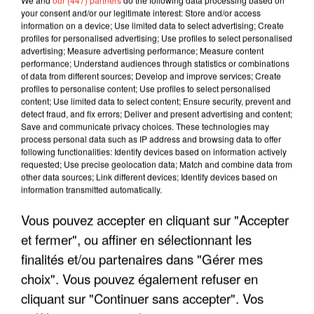
your consent and/or our legitimate interest: Store and/or access
information on a device; Use limited data to select advertising; Create
profiles for personalised advertising; Use profiles to select personalised
advertising; Measure advertising performance; Measure content
performance; Understand audiences through statistics or combinations
of data from different sources; Develop and improve services; Create
profiles to personalise content; Use profiles to select personalised
content; Use limited data to select content; Ensure security, prevent and
detect fraud, and fix errors; Deliver and present advertising and content;
Save and communicate privacy choices. These technologies may
process personal data such as IP address and browsing data to offer
following functionalities: Identify devices based on information actively
requested; Use precise geolocation data; Match and combine data from
LES INTERVIEWS CHANTE
other data sources; Link different devices; Identify devices based on
Voir plus
information transmitted automatically.
FRANCE
Vous pouvez accepter en cliquant sur "Accepter
"JE SUIS À DISPOSITION DES
et fermer", ou affiner en sélectionnant les
ENFOIRÉS"
finalités et/ou partenaires dans "Gérer mes
choix". Vous pouvez également refuser en
cliquant sur "Continuer sans accepter". Vos