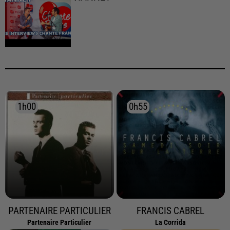
1h00
1h00
0h55
0h55
PARTENAIRE PARTICULIER
FRANCIS CABREL
Partenaire Particulier
La Corrida