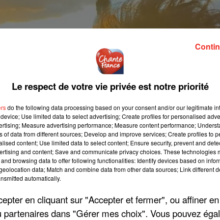
Contin
Le respect de votre vie privée est notre priorité
ers
do the following data processing based on your consent and/or our legitimate int
device; Use limited data to select advertising; Create profiles for personalised adver
vertising; Measure advertising performance; Measure content performance; Unders
ns of data from different sources; Develop and improve services; Create profiles to 
alised content; Use limited data to select content; Ensure security, prevent and detect
ertising and content; Save and communicate privacy choices. These technologies
and browsing data to offer following functionalities: Identify devices based on infor
eolocation data; Match and combine data from other data sources; Link different de
nsmitted automatically.
pter en cliquant sur "Accepter et fermer", ou affiner en
/ou partenaires dans "Gérer mes choix". Vous pouvez éga