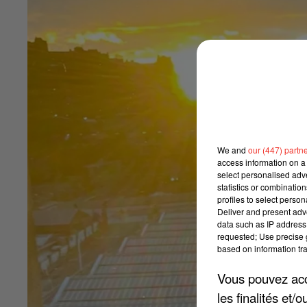
We and
our (447) partn
access information on a 
select personalised ad
statistics or combinatio
profiles to select person
Deliver and present adv
data such as IP address 
requested; Use precise g
based on information tra
Vous pouvez acce
les finalités et