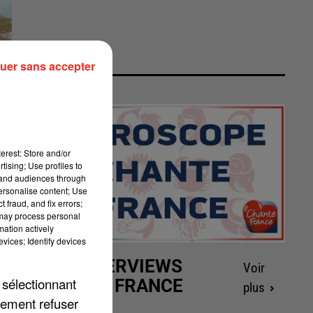
uer sans accepter
erest: Store and/or
tising; Use profiles to
tand audiences through
personalise content; Use
 fraud, and fix errors;
 may process personal
mation actively
vices; Identify devices
LES INTERVIEWS
Voir
 sélectionnant
CHANTE FRANCE
plus
lement refuser