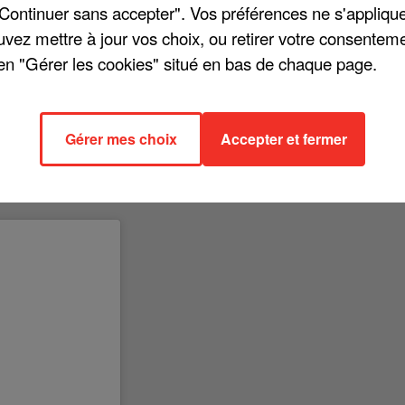
"Continuer sans accepter". Vos préférences ne s'appliqu
uvez mettre à jour vos choix, ou retirer votre consenteme
en "Gérer les cookies" situé en bas de chaque page.
uel sur Instagram ne laisse pas transparaître grand-chose. L'artiste
doré. « Fin d'une belle journée », écrit le chanteur. Puis suivent
Gérer mes choix
Accepter et fermer
drapeau anglais, connu sous le nom d' « Union Jack ». Patrick Bruel se
» et là : plus de doute possible ! Il se trouve sans doute en studio
 ses fans !