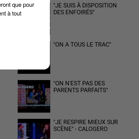
eront que pour
"JE SUIS À DISPOSITION
nt à tout
DES ENFOIRÉS"
"ON A TOUS LE TRAC"
"ON N'EST PAS DES
PARENTS PARFAITS"
"JE RESPIRE MIEUX SUR
SCÈNE" - CALOGERO