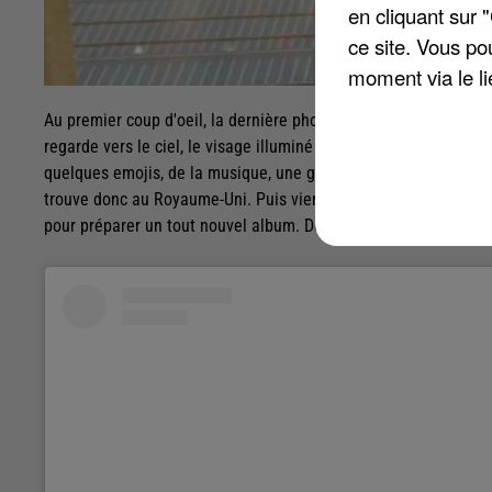
en cliquant sur 
ce site. Vous po
moment via le li
Au premier coup d'oeil, la dernière photo postée par Patrick Br
regarde vers le ciel, le visage illuminé par un coucher de soleil 
quelques emojis, de la musique, une guitare, un verre et ... le 
trouve donc au Royaume-Uni. Puis vient le hashtag « #newalbum 
pour préparer un tout nouvel album. De quoi faire le bonheur de