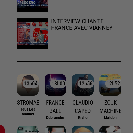
INTERVIEW CHANTE
FRANCE AVEC VIANNEY
13h04
13h04
13h00
13h00
12h56
12h56
12h52
12h52
STROMAE
FRANCE
CLAUDIO
ZOUK
Tous Les
GALL
CAPEO
MACHINE
Memes
Debranche
Riche
Maldon