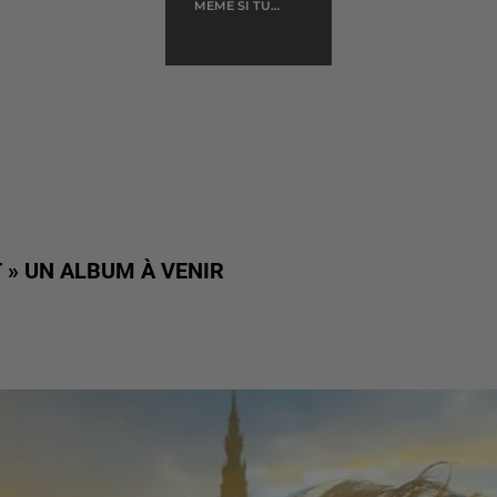
MEME SI TU
REVENAIS
 » UN ALBUM À VENIR