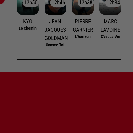
12h50
12h50
12h46
12h46
12h38
12h38
12h34
12h34
KYO
JEAN
PIERRE
MARC
Le Chemin
JACQUES
GARNIER
LAVOINE
L'horizon
C'est La Vie
GOLDMAN
Comme Toi