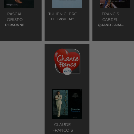
PASCAL
JULIEN CLERC
FRANCIS
OBISPO
LILI VOULAIT
CABREL
ALLER DANSER
PERSONNE
QUAND J'AIME
UNE FOIS J'AIME
POUR
TOUJOURS
CLAUDE
FRANCOIS