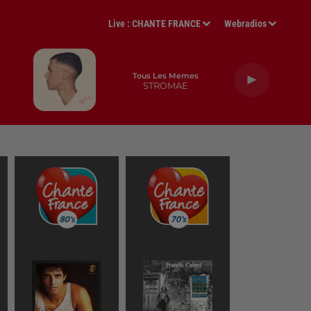
Live :
CHANTE FRANCE
Webradios
Tous Les Memes
STROMAE