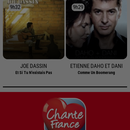
9h32
9h32
9h29
9h29
JOE DASSIN
ETIENNE DAHO ET DANI
Et Si Tu N'existais Pas
Comme Un Boomerang