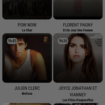
POW WOW
FLORENT PAGNY
Le Chat
Et Un Jour Une Femme
9h45
9h45
9h36
9h36
JULIEN CLERC
JOYCE JONATHAN ET
Melissa
VIANNEY
Les Filles D'aujourd'hui