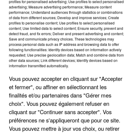
profiles for personalised advertising; Use profiles to select personalised
advertising; Measure advertising performance; Measure content
performance; Understand audiences through statistics or combinations
of data from different sources; Develop and improve services; Create
profiles to personalise content; Use profiles to select personalised
content; Use limited data to select content; Ensure security, prevent and
LES INTERVIEWS CHANTE
Voir plus
detect fraud, and fix errors; Deliver and present advertising and content;
FRANCE
Save and communicate privacy choices. These technologies may
process personal data such as IP address and browsing data to offer
following functionalities: Identify devices based on information actively
"JE SUIS À DISPOSITION DES
requested; Use precise geolocation data; Match and combine data from
ENFOIRÉS"
other data sources; Link different devices; Identify devices based on
information transmitted automatically.
Vous pouvez accepter en cliquant sur "Accepter
et fermer", ou affiner en sélectionnant les
"ON A TOUS LE TRAC"
finalités et/ou partenaires dans "Gérer mes
choix". Vous pouvez également refuser en
cliquant sur "Continuer sans accepter". Vos
préférences ne s'appliqueront que pour ce site.
Vous pouvez mettre à jour vos choix, ou retirer