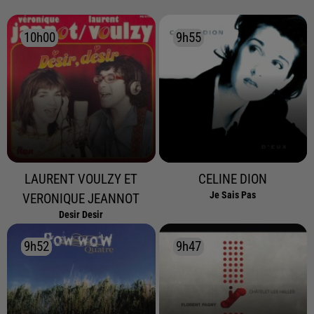
10h00
10h00
9h55
9h55
LAURENT VOULZY ET
CELINE DION
Je Sais Pas
VERONIQUE JEANNOT
Desir Desir
9h52
9h52
9h47
9h47