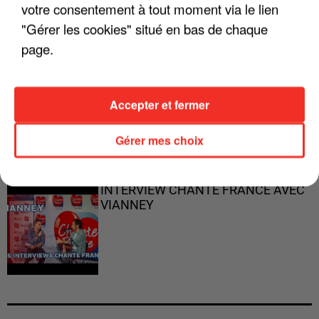
"ON N'EST PAS DES PARENTS
votre consentement à tout moment via le lien
PARFAITS"
"Gérer les cookies" situé en bas de chaque
page.
"JE RESPIRE MIEUX SUR SCÈNE" -
Accepter et fermer
CALOGERO
Gérer mes choix
INTERVIEW CHANTE FRANCE AVEC
VIANNEY