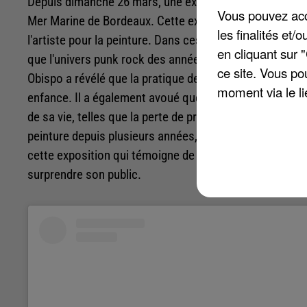
Depuis dimanche 26 mars, une exposition dédiée aux c
Vous pouvez acce
Mer Marine de Bordeaux. Cette exposition, qui comprend
les finalités et
l'artiste pour la peinture. Dans ces toiles, on retrouve 
en cliquant sur 
que l'univers punk rock des années 1980 dans lequel il 
ce site. Vous po
Obispo a révélé que la pratique de la peinture était po
moment via le li
enfance. Il a également avoué que la création l'aide à 
de sa vie, telles que la perte de proches, le chômage ou
peinture depuis plusieurs années, il ne se considère
cette exposition qui témoigne de la diversité artistique
surprendre son public.