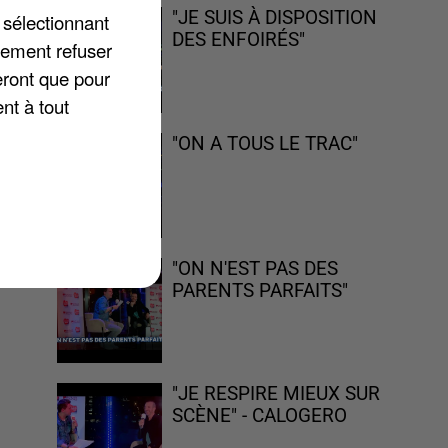
ée
"JE SUIS À DISPOSITION
 sélectionnant
DES ENFOIRÉS"
lement refuser
eront que pour
nt à tout
s
"ON A TOUS LE TRAC"
"ON N'EST PAS DES
PARENTS PARFAITS"
"JE RESPIRE MIEUX SUR
SCÈNE" - CALOGERO