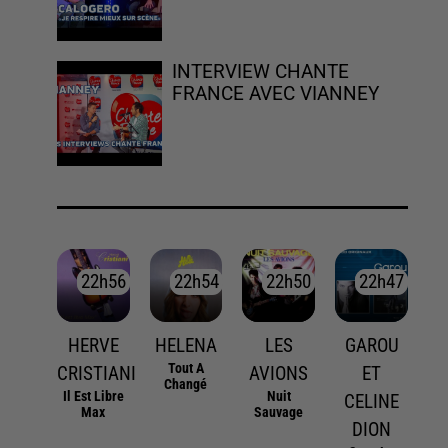
INTERVIEW CHANTE
FRANCE AVEC VIANNEY
22h56
22h56
22h54
22h54
22h50
22h50
22h47
22h47
HERVE
HELENA
LES
GAROU
Tout A
CRISTIANI
AVIONS
ET
Changé
Il Est Libre
Nuit
CELINE
Max
Sauvage
DION