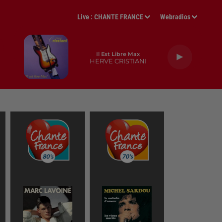
Live :
CHANTE FRANCE
Webradios
Il Est Libre Max
HERVE CRISTIANI