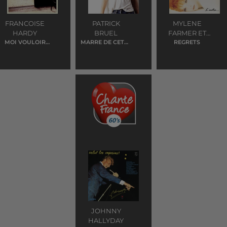
FRANCOISE
PATRICK
MYLENE
HARDY
BRUEL
FARMER ET
MOI VOULOIR
MARRE DE CETTE
JEAN LOUIS
REGRETS
TOI
NANA LA
MURAT
JOHNNY
HALLYDAY