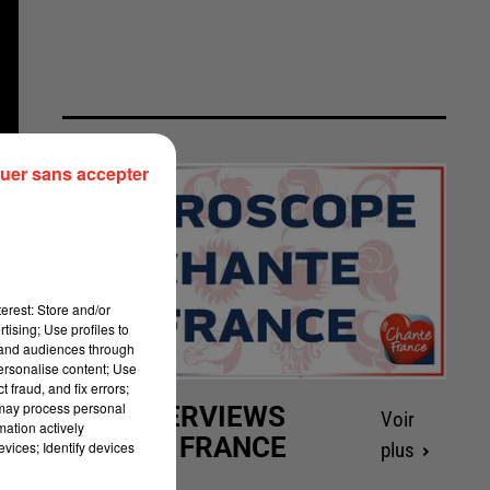
uer sans accepter
erest: Store and/or
tising; Use profiles to
tand audiences through
personalise content; Use
 fraud, and fix errors;
 may process personal
LES INTERVIEWS
Voir
mation actively
CHANTE FRANCE
vices; Identify devices
plus