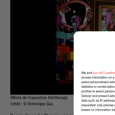
We and
our (447) partn
access information on a 
select personalised ad
statistics or combinatio
profiles to select person
Deliver and present adv
Affiche de l'exposition #Arttherapy
data such as IP address 
Crédit :
© Dominique Gau
requested; Use precise g
based on information tra