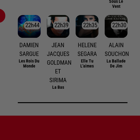
Sous Le
Vent
22h44
22h44
22h39
22h39
22h35
22h35
22h30
22h30
DAMIEN
JEAN
HELENE
ALAIN
SARGUE
JACQUES
SEGARA
SOUCHON
Les Rois Du
Elle Tu
La Ballade
GOLDMAN
Monde
L'aimes
De Jim
ET
SIRIMA
La Bas