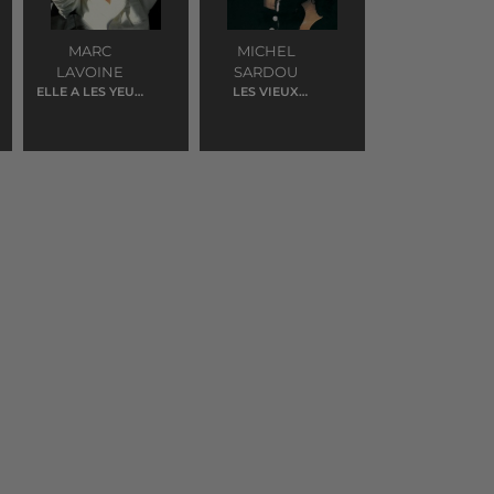
MARC
MICHEL
LAVOINE
SARDOU
ELLE A LES YEUX
LES VIEUX
REVOLVER
MARIES