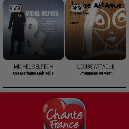
9h53
9h53
9h50
9h50
MICHEL DELPECH
LOUISE ATTAQUE
Que Marianne Etait Jolie
J't'emmene Au Vent