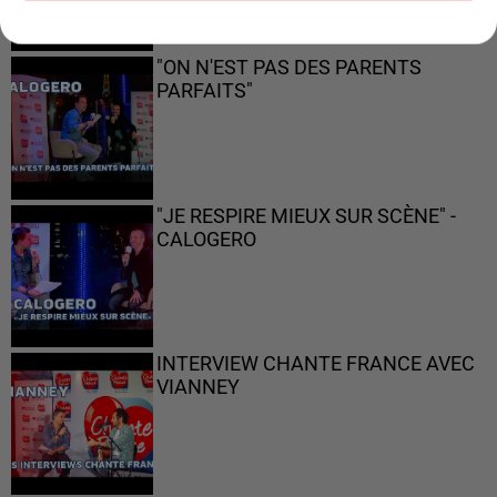
"ON N'EST PAS DES PARENTS
PARFAITS"
"JE RESPIRE MIEUX SUR SCÈNE" -
CALOGERO
INTERVIEW CHANTE FRANCE AVEC
VIANNEY