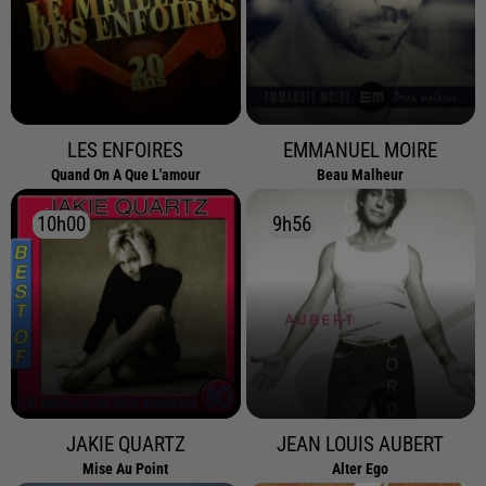
LES ENFOIRES
EMMANUEL MOIRE
Quand On A Que L'amour
Beau Malheur
10h00
10h00
9h56
9h56
JAKIE QUARTZ
JEAN LOUIS AUBERT
Mise Au Point
Alter Ego