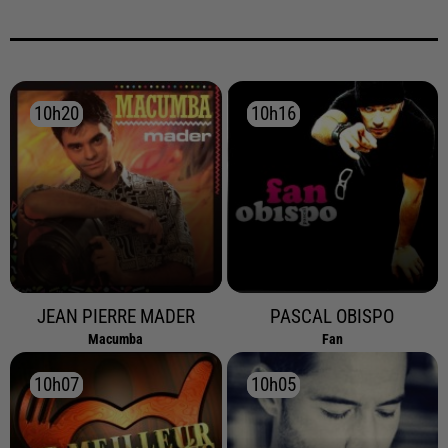
10h20
10h20
10h16
10h16
JEAN PIERRE MADER
PASCAL OBISPO
Macumba
Fan
10h07
10h07
10h05
10h05