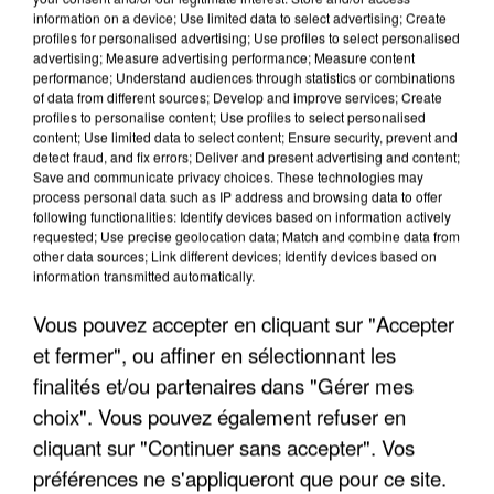
information on a device; Use limited data to select advertising; Create
profiles for personalised advertising; Use profiles to select personalised
advertising; Measure advertising performance; Measure content
performance; Understand audiences through statistics or combinations
of data from different sources; Develop and improve services; Create
profiles to personalise content; Use profiles to select personalised
content; Use limited data to select content; Ensure security, prevent and
detect fraud, and fix errors; Deliver and present advertising and content;
Save and communicate privacy choices. These technologies may
process personal data such as IP address and browsing data to offer
LES INTERVIEWS CHANTE
Voir plus
following functionalities: Identify devices based on information actively
FRANCE
requested; Use precise geolocation data; Match and combine data from
other data sources; Link different devices; Identify devices based on
information transmitted automatically.
"JE SUIS À DISPOSITION DES
ENFOIRÉS"
Vous pouvez accepter en cliquant sur "Accepter
et fermer", ou affiner en sélectionnant les
finalités et/ou partenaires dans "Gérer mes
choix". Vous pouvez également refuser en
"ON A TOUS LE TRAC"
cliquant sur "Continuer sans accepter". Vos
préférences ne s'appliqueront que pour ce site.