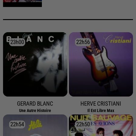
23h00
23h00
22h56
22h56
GERARD BLANC
HERVE CRISTIANI
Une Autre Histoire
Il Est Libre Max
22h54
22h54
22h50
22h50