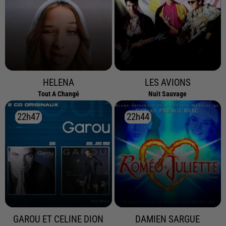
HELENA
LES AVIONS
Tout A Changé
Nuit Sauvage
22h47
22h47
22h44
22h44
GAROU ET CELINE DION
DAMIEN SARGUE