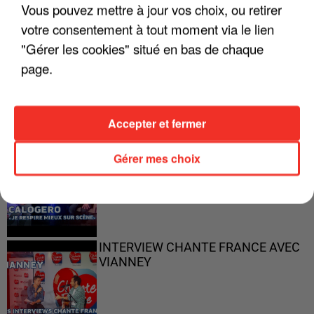
Vous pouvez mettre à jour vos choix, ou retirer
votre consentement à tout moment via le lien
"Gérer les cookies" situé en bas de chaque
"ON N'EST PAS DES PARENTS
page.
PARFAITS"
Accepter et fermer
"JE RESPIRE MIEUX SUR SCÈNE" -
Gérer mes choix
CALOGERO
INTERVIEW CHANTE FRANCE AVEC
VIANNEY