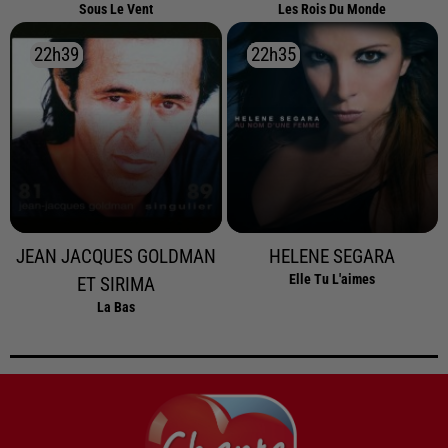
Sous Le Vent
Les Rois Du Monde
22h39
22h39
22h35
22h35
JEAN JACQUES GOLDMAN
HELENE SEGARA
Elle Tu L'aimes
ET SIRIMA
La Bas