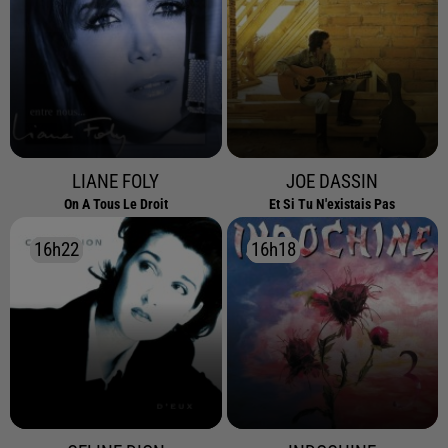
LIANE FOLY
JOE DASSIN
On A Tous Le Droit
Et Si Tu N'existais Pas
16h22
16h22
16h18
16h18