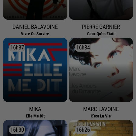
DANIEL BALAVOINE
PIERRE GARNIER
Vivre Ou Survire
Ceux Qu'on Etait
16h37
16h37
16h34
16h34
MIKA
MARC LAVOINE
Elle Me Dit
C'est La Vie
16h30
16h30
16h26
16h26