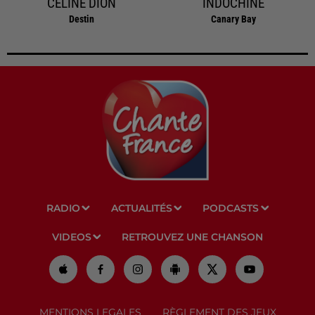
CELINE DION
INDOCHINE
Destin
Canary Bay
RADIO
ACTUALITÉS
PODCASTS
VIDEOS
RETROUVEZ UNE CHANSON
MENTIONS LEGALES
RÈGLEMENT DES JEUX