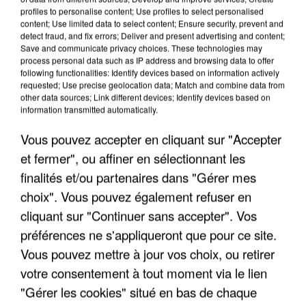
LES INTERVIEWS CHANTE
Voir plus
profiles to personalise content; Use profiles to select personalised
FRANCE
content; Use limited data to select content; Ensure security, prevent and
detect fraud, and fix errors; Deliver and present advertising and content;
Save and communicate privacy choices. These technologies may
"JE SUIS À DISPOSITION DES
process personal data such as IP address and browsing data to offer
following functionalities: Identify devices based on information actively
ENFOIRÉS"
requested; Use precise geolocation data; Match and combine data from
other data sources; Link different devices; Identify devices based on
information transmitted automatically.
Vous pouvez accepter en cliquant sur "Accepter
"ON A TOUS LE TRAC"
et fermer", ou affiner en sélectionnant les
finalités et/ou partenaires dans "Gérer mes
choix". Vous pouvez également refuser en
cliquant sur "Continuer sans accepter". Vos
préférences ne s'appliqueront que pour ce site.
"ON N'EST PAS DES PARENTS
Vous pouvez mettre à jour vos choix, ou retirer
PARFAITS"
votre consentement à tout moment via le lien
"Gérer les cookies" situé en bas de chaque