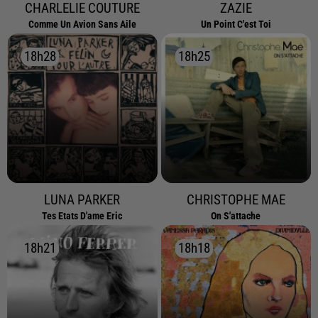
CHARLELIE COUTURE
ZAZIE
Comme Un Avion Sans Aile
Un Point C'est Toi
18h28
18h28
18h25
18h25
LUNA PARKER
CHRISTOPHE MAE
Tes Etats D'ame Eric
On S'attache
18h21
18h21
18h18
18h18