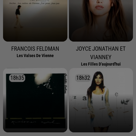
FRANCOIS FELDMAN
JOYCE JONATHAN ET
Les Valses De Vienne
VIANNEY
Les Filles D'aujourd'hui
18h35
18h35
18h32
18h32