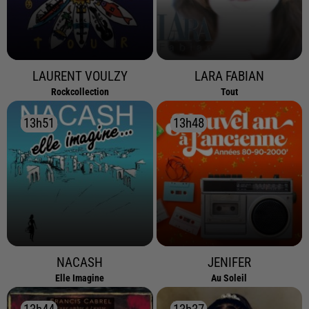
LAURENT VOULZY
LARA FABIAN
Rockcollection
Tout
13h51
13h51
13h48
13h48
NACASH
JENIFER
Elle Imagine
Au Soleil