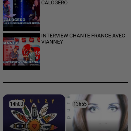
CALOGERO
INTERVIEW CHANTE FRANCE AVEC
VIANNEY
14h00
14h00
13h55
13h55