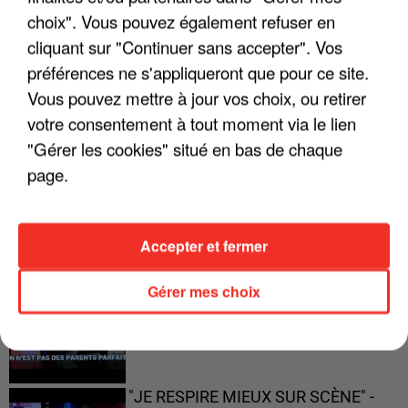
choix". Vous pouvez également refuser en
"JE SUIS À DISPOSITION DES
cliquant sur "Continuer sans accepter". Vos
ENFOIRÉS"
préférences ne s'appliqueront que pour ce site.
Vous pouvez mettre à jour vos choix, ou retirer
votre consentement à tout moment via le lien
"Gérer les cookies" situé en bas de chaque
"ON A TOUS LE TRAC"
page.
Accepter et fermer
"ON N'EST PAS DES PARENTS
Gérer mes choix
PARFAITS"
"JE RESPIRE MIEUX SUR SCÈNE" -