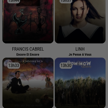
13h44
13h44
13h37
13h37
FRANCIS CABREL
LINH
Encore Et Encore
Je Pense A Vous
13h33
13h33
13h30
13h30