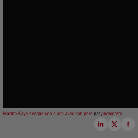
Marina Kaye évoque son clash avec son père
par
purecharts