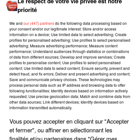
Le respect de votre vie privée est notre
priorité
We and
our (447) partners
do the following data processing based on
your consent and/or our legitimate interest: Store and/or access
information on a device; Use limited data to select advertising; Create
profiles for personalised advertising; Use profiles to select personalised
advertising; Measure advertising performance; Measure content
performance; Understand audiences through statistics or combinations
of data from different sources; Develop and improve services; Create
profiles to personalise content; Use profiles to select personalised
content; Use limited data to select content; Ensure security, prevent and
detect fraud, and fix errors; Deliver and present advertising and content;
Save and communicate privacy choices. These technologies may
process personal data such as IP address and browsing data to offer
following functionalities: Identify devices based on information actively
requested; Use precise geolocation data; Match and combine data from
other data sources; Link different devices; Identify devices based on
information transmitted automatically.
Vous pouvez accepter en cliquant sur "Accepter
LES INTERVIEWS CHANTE
Voir plus
et fermer", ou affiner en sélectionnant les
FRANCE
finalités et/ou partenaires dans "Gérer mes