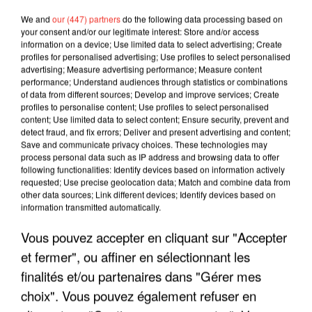
We and
our (447) partners
do the following data processing based on
your consent and/or our legitimate interest: Store and/or access
information on a device; Use limited data to select advertising; Create
profiles for personalised advertising; Use profiles to select personalised
advertising; Measure advertising performance; Measure content
performance; Understand audiences through statistics or combinations
of data from different sources; Develop and improve services; Create
profiles to personalise content; Use profiles to select personalised
content; Use limited data to select content; Ensure security, prevent and
detect fraud, and fix errors; Deliver and present advertising and content;
Save and communicate privacy choices. These technologies may
process personal data such as IP address and browsing data to offer
following functionalities: Identify devices based on information actively
requested; Use precise geolocation data; Match and combine data from
LES INTERVIEWS CHANTE
other data sources; Link different devices; Identify devices based on
Voir plus
information transmitted automatically.
FRANCE
Vous pouvez accepter en cliquant sur "Accepter
"JE SUIS À DISPOSITION DES
et fermer", ou affiner en sélectionnant les
ENFOIRÉS"
finalités et/ou partenaires dans "Gérer mes
choix". Vous pouvez également refuser en