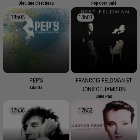
Dieu Que C'est Beau
Pop Corn Salé
18h05
18h05
18h01
18h01
PEP'S
FRANCOIS FELDMAN ET
Liberta
JONIECE JAMISON
Joue Pas
17h56
17h56
17h52
17h52