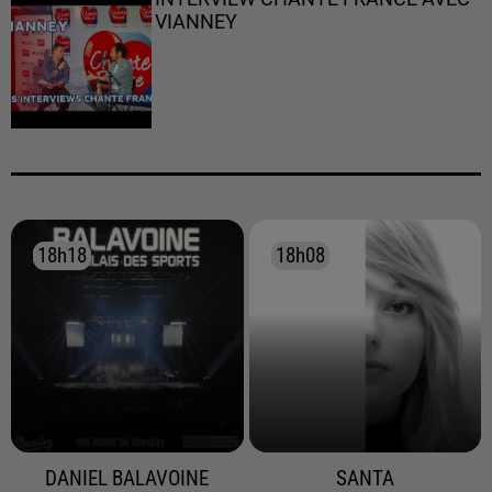
VIANNEY
18h18
18h18
18h08
18h08
DANIEL BALAVOINE
SANTA