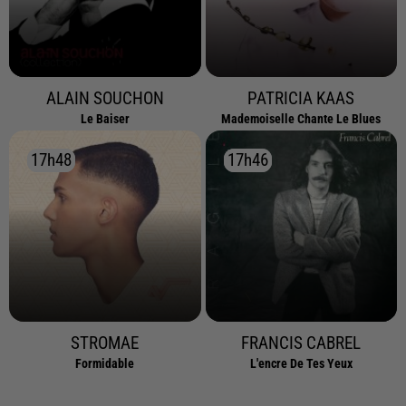
ALAIN SOUCHON
PATRICIA KAAS
Le Baiser
Mademoiselle Chante Le Blues
17h48
17h48
17h46
17h46
STROMAE
FRANCIS CABREL
Formidable
L'encre De Tes Yeux