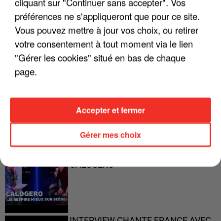
cliquant sur "Continuer sans accepter". Vos
préférences ne s'appliqueront que pour ce site.
"ON A TOUS LE TRAC"
Vous pouvez mettre à jour vos choix, ou retirer
votre consentement à tout moment via le lien
"Gérer les cookies" situé en bas de chaque
page.
"ON N'EST PAS DES PARENTS
PARFAITS"
Accepter et fermer
Gérer mes choix
"JE RESPIRE MIEUX SUR SCÈNE" -
CALOGERO
INTERVIEW CHANTE FRANCE AVEC