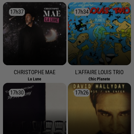
17h37
17h37
17h34
17h34
CHRISTOPHE MAE
L'AFFAIRE LOUIS TRIO
La Lune
Chic Planete
17h30
17h30
17h26
17h26