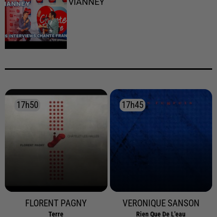
VIANNEY
17h50
17h50
17h45
17h45
FLORENT PAGNY
VERONIQUE SANSON
Terre
Rien Que De L'eau