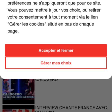
préférences ne s'appliqueront que pour ce site.
"ON A TOUS LE TRAC"
Vous pouvez mettre à jour vos choix, ou retirer
votre consentement à tout moment via le lien
"Gérer les cookies" situé en bas de chaque
page.
"ON N'EST PAS DES PARENTS
PARFAITS"
Accepter et fermer
Gérer mes choix
"JE RESPIRE MIEUX SUR SCÈNE" -
CALOGERO
INTERVIEW CHANTE FRANCE AVEC