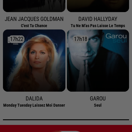
JEAN JACQUES GOLDMAN
DAVID HALLYDAY
C'est Ta Chance
Tu Ne M'as Pas Laisse Le Temps
17h22
17h22
17h18
17h18
DALIDA
GAROU
Monday Tuesday Laissez Moi Danser
Seul