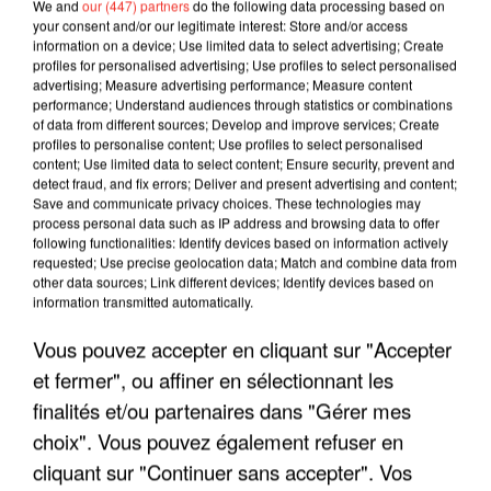
We and
our (447) partners
do the following data processing based on
your consent and/or our legitimate interest: Store and/or access
information on a device; Use limited data to select advertising; Create
profiles for personalised advertising; Use profiles to select personalised
advertising; Measure advertising performance; Measure content
performance; Understand audiences through statistics or combinations
of data from different sources; Develop and improve services; Create
profiles to personalise content; Use profiles to select personalised
content; Use limited data to select content; Ensure security, prevent and
detect fraud, and fix errors; Deliver and present advertising and content;
Save and communicate privacy choices. These technologies may
process personal data such as IP address and browsing data to offer
following functionalities: Identify devices based on information actively
requested; Use precise geolocation data; Match and combine data from
other data sources; Link different devices; Identify devices based on
LES INTERVIEWS CHANTE
Voir plus
information transmitted automatically.
FRANCE
Vous pouvez accepter en cliquant sur "Accepter
et fermer", ou affiner en sélectionnant les
"JE SUIS À DISPOSITION DES
ENFOIRÉS"
finalités et/ou partenaires dans "Gérer mes
choix". Vous pouvez également refuser en
cliquant sur "Continuer sans accepter". Vos