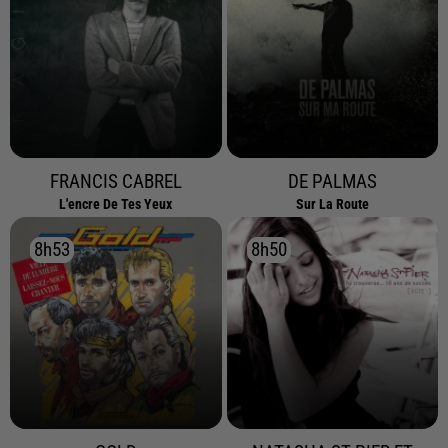
FRANCIS CABREL
DE PALMAS
L'encre De Tes Yeux
Sur La Route
8h53
8h53
8h50
8h50