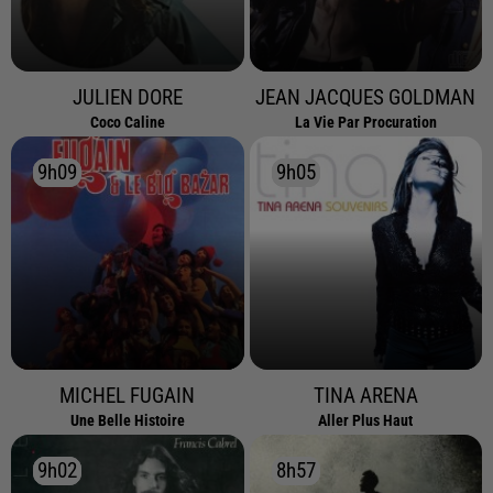
JULIEN DORE
JEAN JACQUES GOLDMAN
Coco Caline
La Vie Par Procuration
9h09
9h09
9h05
9h05
MICHEL FUGAIN
TINA ARENA
Une Belle Histoire
Aller Plus Haut
9h02
9h02
8h57
8h57