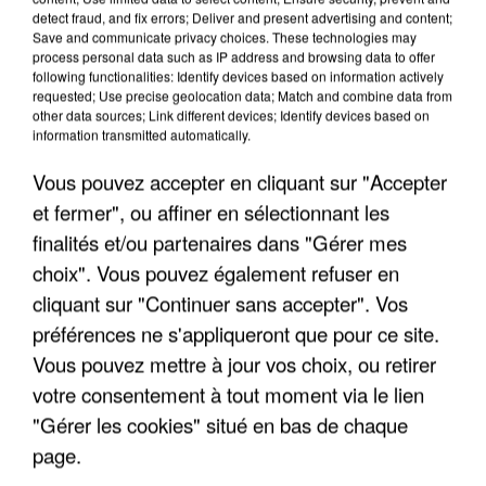
"JE SUIS À DISPOSITION DES
detect fraud, and fix errors; Deliver and present advertising and content;
Save and communicate privacy choices. These technologies may
ENFOIRÉS"
process personal data such as IP address and browsing data to offer
following functionalities: Identify devices based on information actively
requested; Use precise geolocation data; Match and combine data from
other data sources; Link different devices; Identify devices based on
information transmitted automatically.
"ON A TOUS LE TRAC"
Vous pouvez accepter en cliquant sur "Accepter
et fermer", ou affiner en sélectionnant les
finalités et/ou partenaires dans "Gérer mes
choix". Vous pouvez également refuser en
cliquant sur "Continuer sans accepter". Vos
"ON N'EST PAS DES PARENTS
PARFAITS"
préférences ne s'appliqueront que pour ce site.
Vous pouvez mettre à jour vos choix, ou retirer
votre consentement à tout moment via le lien
"Gérer les cookies" situé en bas de chaque
"JE RESPIRE MIEUX SUR SCÈNE" -
page.
CALOGERO