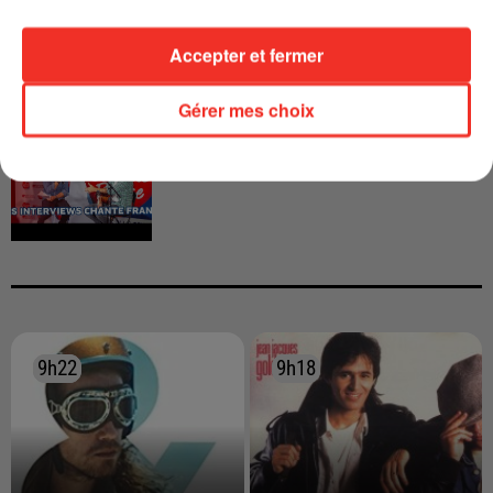
Accepter et fermer
Gérer mes choix
INTERVIEW CHANTE FRANCE AVEC
VIANNEY
9h22
9h22
9h18
9h18