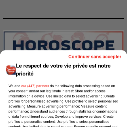
Continuer sans accepter
Le respect de votre vie privée est notre
priorité
We and
our (447) partners
do the following data processing based on
your consent and/or our legitimate interest: Store and/or access
information on a device; Use limited data to select advertising; Create
profiles for personalised advertising; Use profiles to select personalised
advertising; Measure advertising performance; Measure content
LES INTERVIEWS CHANTE
Voir plus
performance; Understand audiences through statistics or combinations
FRANCE
of data from different sources; Develop and improve services; Create
profiles to personalise content; Use profiles to select personalised
content; Use limited data to select content; Ensure security, prevent and