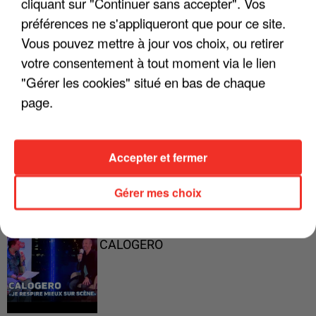
cliquant sur "Continuer sans accepter". Vos
préférences ne s'appliqueront que pour ce site.
Vous pouvez mettre à jour vos choix, ou retirer
"ON A TOUS LE TRAC"
votre consentement à tout moment via le lien
"Gérer les cookies" situé en bas de chaque
page.
"ON N'EST PAS DES PARENTS
PARFAITS"
Accepter et fermer
Gérer mes choix
"JE RESPIRE MIEUX SUR SCÈNE" -
CALOGERO