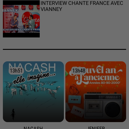
INTERVIEW CHANTE FRANCE AVEC
VIANNEY
13h51
13h51
13h48
13h48