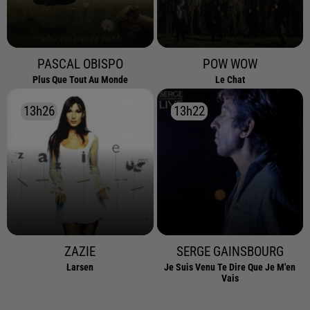
PASCAL OBISPO
POW WOW
Plus Que Tout Au Monde
Le Chat
13h26
13h26
13h22
13h22
ZAZIE
SERGE GAINSBOURG
Larsen
Je Suis Venu Te Dire Que Je M'en
Vais