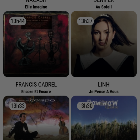
NACASH
JENIFER
Elle Imagine
Au Soleil
13h44
13h44
13h37
13h37
FRANCIS CABREL
LINH
Encore Et Encore
Je Pense A Vous
13h33
13h33
13h30
13h30