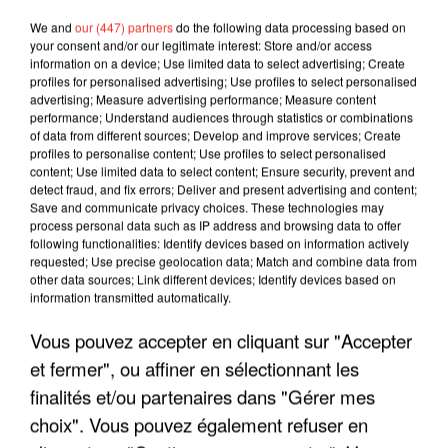
We and
our (447) partners
do the following data processing based on
your consent and/or our legitimate interest: Store and/or access
information on a device; Use limited data to select advertising; Create
profiles for personalised advertising; Use profiles to select personalised
advertising; Measure advertising performance; Measure content
performance; Understand audiences through statistics or combinations
of data from different sources; Develop and improve services; Create
profiles to personalise content; Use profiles to select personalised
content; Use limited data to select content; Ensure security, prevent and
detect fraud, and fix errors; Deliver and present advertising and content;
Save and communicate privacy choices. These technologies may
process personal data such as IP address and browsing data to offer
following functionalities: Identify devices based on information actively
requested; Use precise geolocation data; Match and combine data from
other data sources; Link different devices; Identify devices based on
LES INTERVIEWS CHANTE
Voir plus
information transmitted automatically.
FRANCE
Vous pouvez accepter en cliquant sur "Accepter
et fermer", ou affiner en sélectionnant les
"JE SUIS À DISPOSITION DES
finalités et/ou partenaires dans "Gérer mes
ENFOIRÉS"
choix". Vous pouvez également refuser en