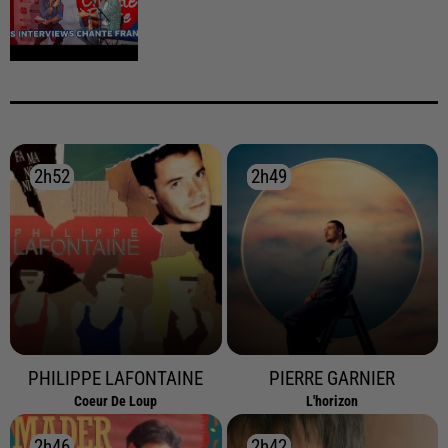
2h52
2h52
2h49
2h49
PHILIPPE LAFONTAINE
PIERRE GARNIER
Coeur De Loup
L'horizon
2h46
2h46
2h42
2h42