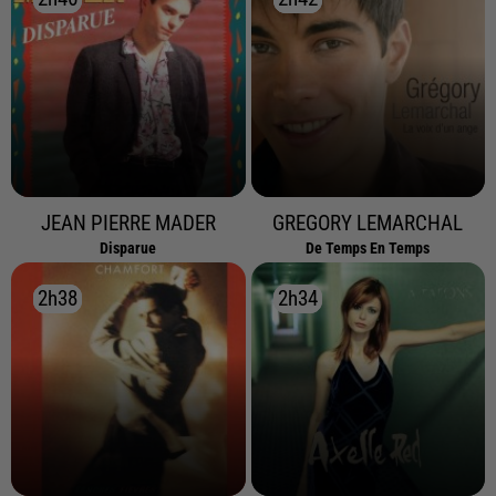
JEAN PIERRE MADER
GREGORY LEMARCHAL
Disparue
De Temps En Temps
2h38
2h38
2h34
2h34