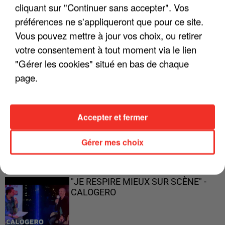
cliquant sur "Continuer sans accepter". Vos
préférences ne s'appliqueront que pour ce site.
Vous pouvez mettre à jour vos choix, ou retirer
votre consentement à tout moment via le lien
"ON A TOUS LE TRAC"
"Gérer les cookies" situé en bas de chaque
page.
"ON N'EST PAS DES PARENTS
Accepter et fermer
PARFAITS"
Gérer mes choix
"JE RESPIRE MIEUX SUR SCÈNE" -
CALOGERO