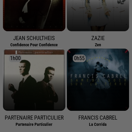
JEAN SCHULTHEIS
ZAZIE
Confidence Pour Confidence
Zen
1h00
1h00
0h55
0h55
PARTENAIRE PARTICULIER
FRANCIS CABREL
Partenaire Particulier
La Corrida