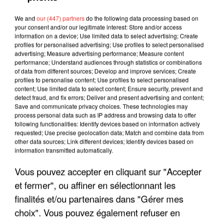
We and
our (447) partners
do the following data processing based on
your consent and/or our legitimate interest: Store and/or access
information on a device; Use limited data to select advertising; Create
profiles for personalised advertising; Use profiles to select personalised
advertising; Measure advertising performance; Measure content
performance; Understand audiences through statistics or combinations
of data from different sources; Develop and improve services; Create
profiles to personalise content; Use profiles to select personalised
content; Use limited data to select content; Ensure security, prevent and
detect fraud, and fix errors; Deliver and present advertising and content;
Save and communicate privacy choices. These technologies may
process personal data such as IP address and browsing data to offer
following functionalities: Identify devices based on information actively
requested; Use precise geolocation data; Match and combine data from
other data sources; Link different devices; Identify devices based on
information transmitted automatically.
LES INTERVIEWS CHANTE
Voir plus
Vous pouvez accepter en cliquant sur "Accepter
FRANCE
et fermer", ou affiner en sélectionnant les
finalités et/ou partenaires dans "Gérer mes
"JE SUIS À DISPOSITION DES
choix". Vous pouvez également refuser en
ENFOIRÉS"