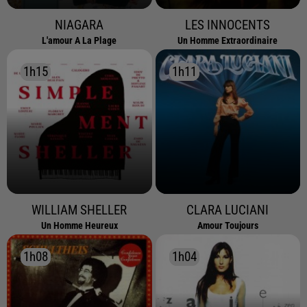
NIAGARA
LES INNOCENTS
L'amour A La Plage
Un Homme Extraordinaire
1h15
1h15
1h11
1h11
WILLIAM SHELLER
CLARA LUCIANI
Un Homme Heureux
Amour Toujours
1h08
1h08
1h04
1h04