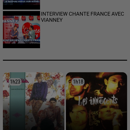
INTERVIEW CHANTE FRANCE AVEC
VIANNEY
1h23
1h23
1h18
1h18