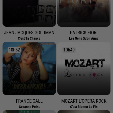
JEAN JACQUES GOLDMAN
PATRICK FIORI
C'est Ta Chance
Les Gens Qu'on Aime
10h52
10h52
10h49
10h49
FRANCE GALL
MOZART L'OPERA ROCK
Cezanne Peint
C'est Bientot La Fin