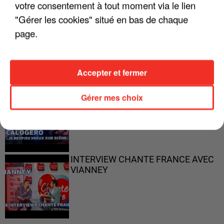
votre consentement à tout moment via le lien
"Gérer les cookies" situé en bas de chaque
"ON N'EST PAS DES PARENTS
page.
PARFAITS"
Accepter et fermer
"JE RESPIRE MIEUX SUR SCÈNE" -
Gérer mes choix
CALOGERO
INTERVIEW CHANTE FRANCE AVEC
VIANNEY