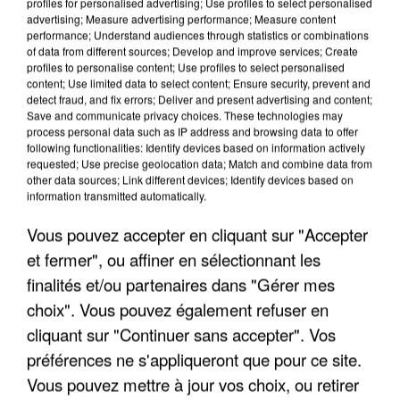
profiles for personalised advertising; Use profiles to select personalised
advertising; Measure advertising performance; Measure content
performance; Understand audiences through statistics or combinations
of data from different sources; Develop and improve services; Create
profiles to personalise content; Use profiles to select personalised
content; Use limited data to select content; Ensure security, prevent and
detect fraud, and fix errors; Deliver and present advertising and content;
Save and communicate privacy choices. These technologies may
process personal data such as IP address and browsing data to offer
LES INTERVIEWS CHANTE
Voir plus
following functionalities: Identify devices based on information actively
FRANCE
requested; Use precise geolocation data; Match and combine data from
other data sources; Link different devices; Identify devices based on
information transmitted automatically.
"JE SUIS À DISPOSITION DES
ENFOIRÉS"
Vous pouvez accepter en cliquant sur "Accepter
et fermer", ou affiner en sélectionnant les
finalités et/ou partenaires dans "Gérer mes
choix". Vous pouvez également refuser en
"ON A TOUS LE TRAC"
cliquant sur "Continuer sans accepter". Vos
préférences ne s'appliqueront que pour ce site.
Vous pouvez mettre à jour vos choix, ou retirer