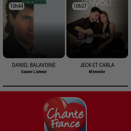
10h44
10h44
10h37
10h37
DANIEL BALAVOINE
JECK ET CARLA
Sauver L'amour
M'envoler