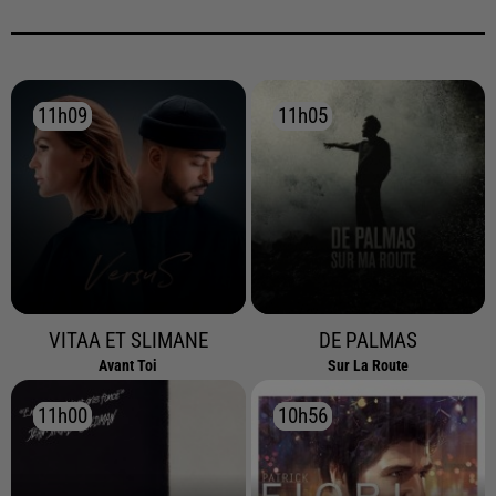
11h09
11h09
11h05
11h05
VITAA ET SLIMANE
DE PALMAS
Avant Toi
Sur La Route
11h00
11h00
10h56
10h56