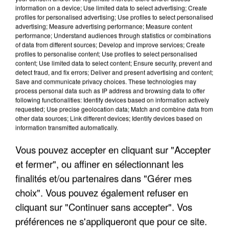
information on a device; Use limited data to select advertising; Create
profiles for personalised advertising; Use profiles to select personalised
advertising; Measure advertising performance; Measure content
performance; Understand audiences through statistics or combinations
of data from different sources; Develop and improve services; Create
profiles to personalise content; Use profiles to select personalised
content; Use limited data to select content; Ensure security, prevent and
detect fraud, and fix errors; Deliver and present advertising and content;
Save and communicate privacy choices. These technologies may
process personal data such as IP address and browsing data to offer
following functionalities: Identify devices based on information actively
LES INTERVIEWS CHANTE
Voir plus
requested; Use precise geolocation data; Match and combine data from
other data sources; Link different devices; Identify devices based on
FRANCE
information transmitted automatically.
Vous pouvez accepter en cliquant sur "Accepter
"JE SUIS À DISPOSITION DES
ENFOIRÉS"
et fermer", ou affiner en sélectionnant les
finalités et/ou partenaires dans "Gérer mes
choix". Vous pouvez également refuser en
cliquant sur "Continuer sans accepter". Vos
"ON A TOUS LE TRAC"
préférences ne s'appliqueront que pour ce site.