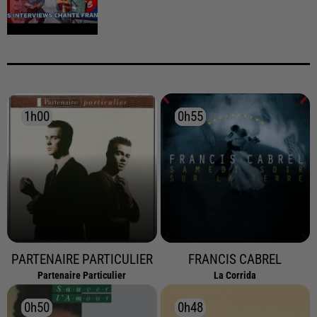
1h00
1h00
0h55
0h55
PARTENAIRE PARTICULIER
FRANCIS CABREL
Partenaire Particulier
La Corrida
0h50
0h50
0h48
0h48