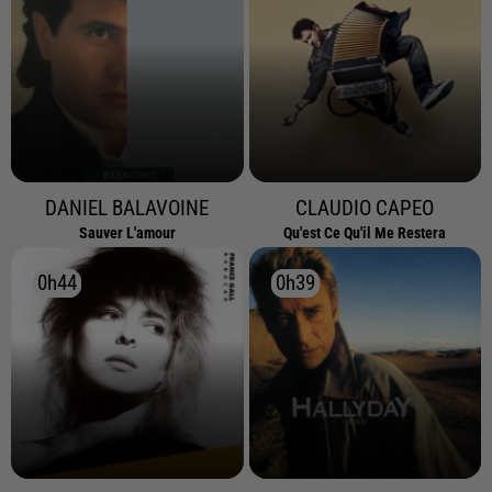
DANIEL BALAVOINE
CLAUDIO CAPEO
Sauver L'amour
Qu'est Ce Qu'il Me Restera
0h44
0h44
0h39
0h39