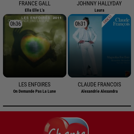
FRANCE GALL
JOHNNY HALLYDAY
Ella Elle L'a
Laura
0h36
0h36
0h31
0h31
LES ENFOIRES
CLAUDE FRANCOIS
On Demande Pas La Lune
Alexandrie Alexandra