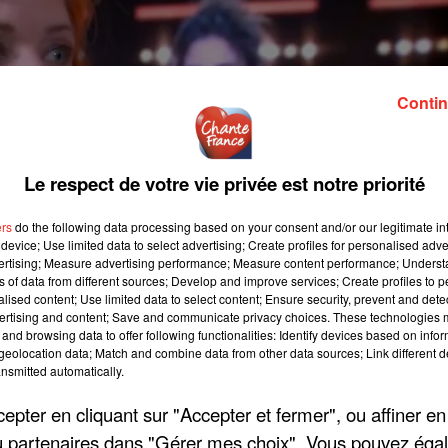
Contin
Le respect de votre vie privée est notre priorité
ers
do the following data processing based on your consent and/or our legitimate int
device; Use limited data to select advertising; Create profiles for personalised adver
vertising; Measure advertising performance; Measure content performance; Unders
ns of data from different sources; Develop and improve services; Create profiles to 
alised content; Use limited data to select content; Ensure security, prevent and detect
ertising and content; Save and communicate privacy choices. These technologies
and browsing data to offer following functionalities: Identify devices based on infor
eolocation data; Match and combine data from other data sources; Link different de
nsmitted automatically.
pter en cliquant sur "Accepter et fermer", ou affiner en
/ou partenaires dans "Gérer mes choix". Vous pouvez éga