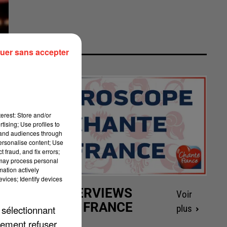
uer sans accepter
erest: Store and/or
tising; Use profiles to
tand audiences through
personalise content; Use
 fraud, and fix errors;
 may process personal
mation actively
vices; Identify devices
LES INTERVIEWS
Voir
CHANTE FRANCE
 sélectionnant
plus
lement refuser