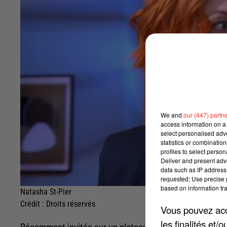
We and
our (447) partn
access information on a 
select personalised ad
statistics or combinatio
profiles to select person
Deliver and present adv
data such as IP address 
requested; Use precise g
based on information tra
Natasha St-Pier
Crédit :
Droits réservés
Vous pouvez acce
les finalités et