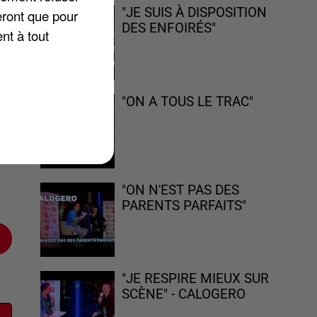
"JE SUIS À DISPOSITION
eront que pour
DES ENFOIRÉS"
nt à tout
"ON A TOUS LE TRAC"
n
as
"ON N'EST PAS DES
PARENTS PARFAITS"
"JE RESPIRE MIEUX SUR
SCÈNE" - CALOGERO