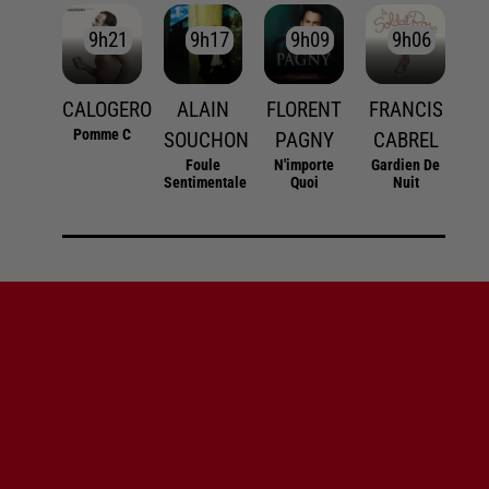
9h21
9h21
9h17
9h17
9h09
9h09
9h06
9h06
CALOGERO
ALAIN
FLORENT
FRANCIS
Pomme C
SOUCHON
PAGNY
CABREL
Foule
N'importe
Gardien De
Sentimentale
Quoi
Nuit