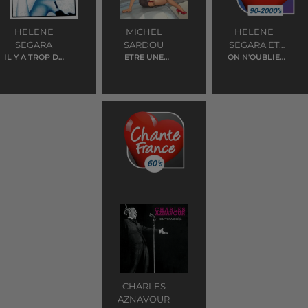
HELENE
MICHEL
HELENE
SEGARA
SARDOU
SEGARA ET
IL Y A TROP DE
ETRE UNE
ON N'OUBLIE
LAURA
GENS QUI
FEMME
JAMAIS RIEN
PAUSINI
T'AIMENT
CHARLES
AZNAVOUR