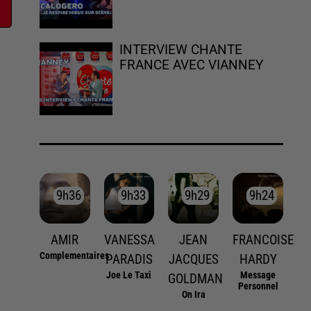
INTERVIEW CHANTE
FRANCE AVEC VIANNEY
9h36
9h36
9h33
9h33
9h29
9h29
9h24
9h24
AMIR
VANESSA
JEAN
FRANCOISE
Complementaires
PARADIS
JACQUES
HARDY
Joe Le Taxi
Message
GOLDMAN
Personnel
On Ira